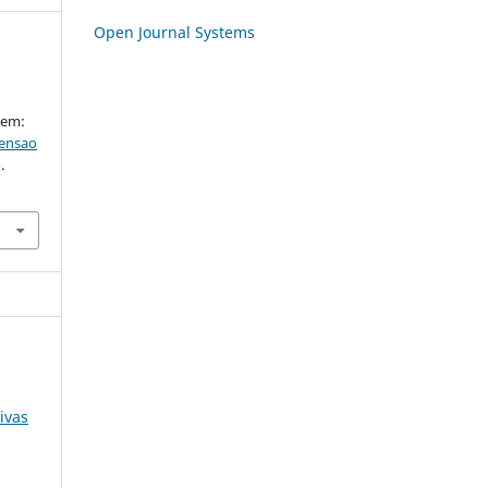
Open Journal Systems
l em:
tensao
.
ivas