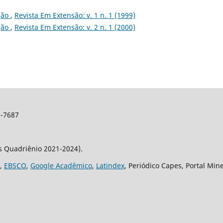
ção
,
Revista Em Extensão: v. 1 n. 1 (1999)
ção
,
Revista Em Extensão: v. 2 n. 1 (2000)
2-7687
os Quadriênio 2021-2024).
,
EBSCO
,
Google Acadêmico
,
Latindex
, Periódico Capes, Portal Min