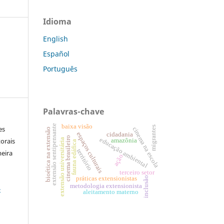
Idioma
English
Español
Português
Palavras-chave
extensão sentipensante
baixa visão
es
migrantes
cinema na escola
bioética na extensão
cidadania
espaços culturais
cinema brasileiro
educação ambiental
orais
extensão universitária
amazônia
fauna edáfica
território
meira
ação
terceiro setor
práticas extensionistas
inclusão
metodologia extensionista
-
aleitamento materno