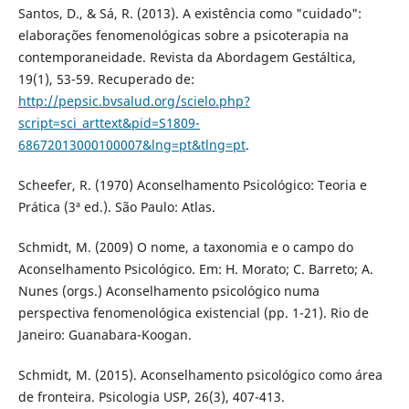
Santos, D., & Sá, R. (2013). A existência como "cuidado":
elaborações fenomenológicas sobre a psicoterapia na
contemporaneidade. Revista da Abordagem Gestáltica,
19(1), 53-59. Recuperado de:
http://pepsic.bvsalud.org/scielo.php?
script=sci_arttext&pid=S1809-
68672013000100007&lng=pt&tlng=pt
.
Scheefer, R. (1970) Aconselhamento Psicológico: Teoria e
Prática (3ª ed.). São Paulo: Atlas.
Schmidt, M. (2009) O nome, a taxonomia e o campo do
Aconselhamento Psicológico. Em: H. Morato; C. Barreto; A.
Nunes (orgs.) Aconselhamento psicológico numa
perspectiva fenomenológica existencial (pp. 1-21). Rio de
Janeiro: Guanabara-Koogan.
Schmidt, M. (2015). Aconselhamento psicológico como área
de fronteira. Psicologia USP, 26(3), 407-413.