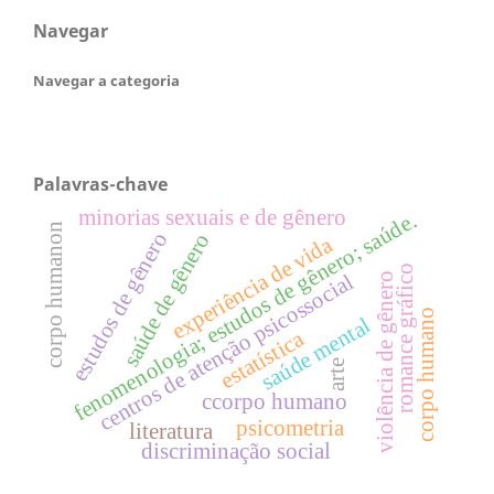
Navegar
Navegar a categoria
Palavras-chave
minorias sexuais e de gênero
fenomenologia; estudos de gênero; saúde.
corpo humanon
estudos de gênero
saúde de gênero
experiência de vida
romance gráfico
centros de atenção psicossocial
violência de gênero
corpo humano
saúde mental
estatística
arte
ccorpo humano
psicometria
literatura
discriminação social