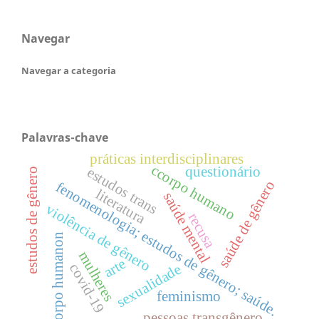
Navegar
Navegar a categoria
Palavras-chave
práticas interdisciplinares
ccorpo humano
questionário
estudos trans
estudos de gênero
saúde de gênero
fenomenologia; estudos de gênero; saúde.
literatura
saúde mental
violência de gênero
recusa
corpo humanon
mulheres
arte
covid-19
sexualidade
feminismo
pessoas transgênero