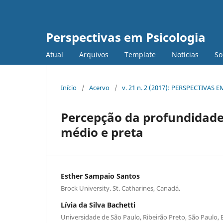
Perspectivas em Psicologia
Atual
Arquivos
Template
Notícias
S
Início
/
Acervo
/
v. 21 n. 2 (2017): PERSPECTIVAS
Percepção da profundidade
médio e preta
Esther Sampaio Santos
Brock University. St. Catharines, Canadá.
Lívia da Silva Bachetti
Universidade de São Paulo, Ribeirão Preto, São Paulo, B