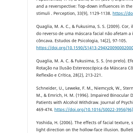
and a reverspective: Top-down influences in the 
stimuli . Perception, 33(9), 1129-1138.
https://d
Quaglia, M. A. C., & Fukusima, S. S. (2009). Cor,
do reverso de uma máscara facial não afetam a 
côncava. Estudos de Psicologia, 14(2), 97-105.
https://doi.org/10.1590/S1413-294X2009000200
Quaglia, M. A. C. & Fukusima, S. S. (no prelo). E
Rotação na Ilusão Estereoscópica da Máscara Cô
Reflexão e Crítica, 28(2), 213-221.
Schneider, U., Leweke, F. M., Niemcyzk, W., Ster
M., & Emrich, H. M. (1996). Impaired Binocular 
Patients with Alcohol Withdraw. Journal of Psychi
469-474.
https://doi.org/10.1016/S0022-3956(96
Yoshida, H. (2006). The effects of facial texture,
light direction on the hollow-face illusion. Bulle