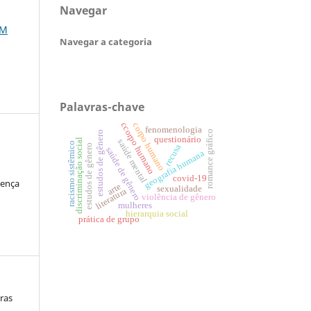
Navegar
EM
Navegar a categoria
Palavras-chave
ccorpo humano
corpo humano
fenomenologia
romance gráfico
estudos de gênero
questionário
discriminação social
saúde mental
racismo sistêmico
estudos de gênero
recusa
saúde de gênero
geografia humana
covid-19
cença
arte
sexualidade
literatura
violência de gênero
mulheres
hierarquia social
prática de grupo
ras