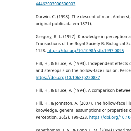
44462003000600003
Darwin, C. (1998). The descent of man. Amherst
original publicada em 1871).
Gregory, R. L. (1997). Knowledge in perception a
Transactions of the Royal Society B: Biological S
1128.
https://doi.org/10.1098/rstb.1997.0095
Hill, H., & Bruce, V. (1993). Independent effects o
and stereopsis on the hollow-face illusion. Perce
https://doi.org/10.1068/p220887
Hill, H., & Bruce, V. (1994). A comparison betwe
Hill, H., & Johnston, A. (2007). The hollow-face il
knowledge, general assumptions or properties o
Perception, 36(2), 199-223.
https://doi.org/10.1
Papathomas, T. V., & Bono, L. M. (2004) Experim