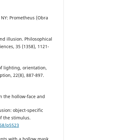
, NY: Prometheus (Obra
nd illusion. Philosophical
ciences, 35 (1358), 1121-
f lighting, orientation,
ption, 22(8), 887-897.
en the hollow-face and
lusion: object-specific
f the stimulus.
068/p5523
ents with a hollow mask