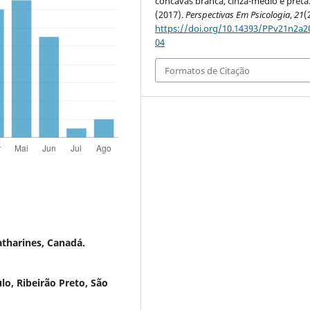
côncavas branca, cinza-médio e preta
(2017).
Perspectivas Em Psicologia
,
21
(
https://doi.org/10.14393/PPv21n2a2
04
Formatos de Citação
atharines, Canadá.
lo, Ribeirão Preto, São