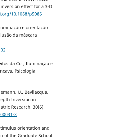
inversion effect for a 3-D
oi.org/10.1068/p5086
 iluminação e orientação
ilusão da máscara
002
feitos da Cor, Iluminação e
ncava. Psicologia:
nemann, U., Bevilacqua,
Depth Inversion in
atric Research, 30(6),
)00031-3
 stimulus orientation and
tin of the Graduate School