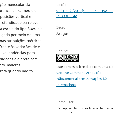
pção monocular da
Edição
branca, cinza-médio e
v. 21 n. 2 (2017): PERSPECTIVAS 
PSICOLOGIA
posições vertical e
profundidade ou relevo
Seção
a escala do tipo
Likert
e a
Artigos
ulgada por meio de uma
 nas atribuições métricas
rente às variações de e
Licença
ouve tendências para
didades e a preta com
nto, maiores
Este obra está licenciado com uma Li
reta quando não foi
Creative Commons Atribuição-
NãoComercial-SemDerivações 4.0
Internacional
.
Como Citar
Percepção da profundidade de másca