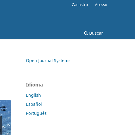
Cadastro
Acesso
Buscar
Open Journal Systems
-
Idioma
English
Español
Português