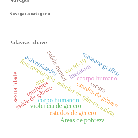
Navegar a categoria
Palavras-chave
saúde mental
romance gráfico
universidades
covid-19
fenomenologia; estudos de gênero; saúde.
literatura
sexualidade
ccorpo humano
arte
mulheres
estudos de gênero
recusa
saúde de gênero
corpo humanon
violência de gênero
estudos de gênero
Áreas de pobreza