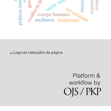
violência de gênero
saúde mental
recusa
sexualidade
ccorpo humano
mulheres
feminismo