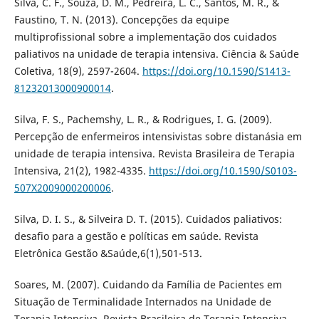
Silva, C. F., Souza, D. M., Pedreira, L. C., Santos, M. R., &
Faustino, T. N. (2013). Concepções da equipe
multiprofissional sobre a implementação dos cuidados
paliativos na unidade de terapia intensiva. Ciência & Saúde
Coletiva, 18(9), 2597-2604.
https://doi.org/10.1590/S1413-
81232013000900014
.
Silva, F. S., Pachemshy, L. R., & Rodrigues, I. G. (2009).
Percepção de enfermeiros intensivistas sobre distanásia em
unidade de terapia intensiva. Revista Brasileira de Terapia
Intensiva, 21(2), 1982-4335.
https://doi.org/10.1590/S0103-
507X2009000200006
.
Silva, D. I. S., & Silveira D. T. (2015). Cuidados paliativos:
desafio para a gestão e políticas em saúde. Revista
Eletrônica Gestão &Saúde,6(1),501-513.
Soares, M. (2007). Cuidando da Família de Pacientes em
Situação de Terminalidade Internados na Unidade de
Terapia Intensiva. Revista Brasileira de Terapia Intensiva,