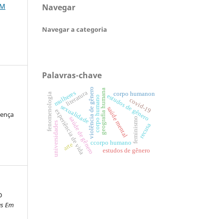
EM
Navegar
Navegar a categoria
Palavras-chave
violência de gênero
geografia humana
mulheres
literatura
corpo humanon
fenomenologia
estudos de gênero
corpo humano
covid-19
sexualidade
saúde mental
experiência de vida
cença
saúde de gênero
feminismo
universidades
recusa
ccorpo humano
arte
estudos de gênero
D
as Em