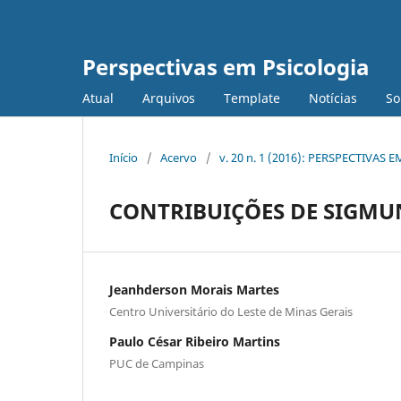
Perspectivas em Psicologia
Atual
Arquivos
Template
Notícias
S
Início
/
Acervo
/
v. 20 n. 1 (2016): PERSPECTIVAS
CONTRIBUIÇÕES DE SIGMU
Jeanhderson Morais Martes
Centro Universitário do Leste de Minas Gerais
Paulo César Ribeiro Martins
PUC de Campinas