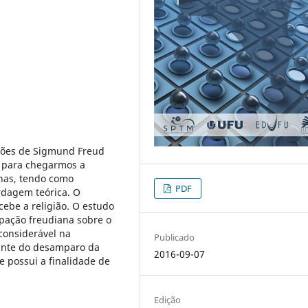
ições de Sigmund Freud
vo para chegarmos a
anas, tendo como
PDF
rdagem teórica. O
ebe a religião. O estudo
cipação freudiana sobre o
considerável na
Publicado
iante do desamparo da
2016-09-07
e possui a finalidade de
Edição