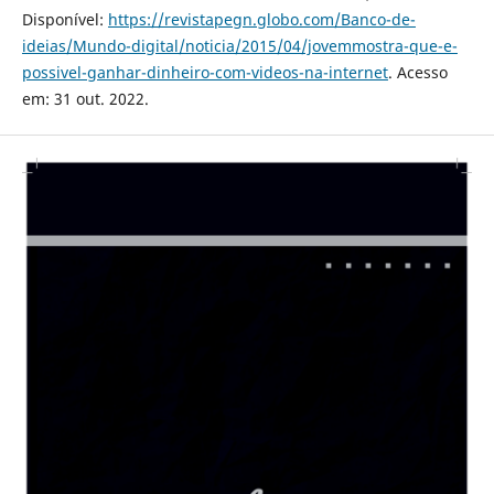
Disponível:
https://revistapegn.globo.com/Banco-de-
ideias/Mundo-digital/noticia/2015/04/jovemmostra-que-e-
possivel-ganhar-dinheiro-com-videos-na-internet
. Acesso
em: 31 out. 2022.