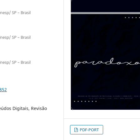
nesp/ SP – Brasil
nesp/ SP – Brasil
nesp/ SP – Brasil
1852
údos Digitais, Revisão
PDF-PORT