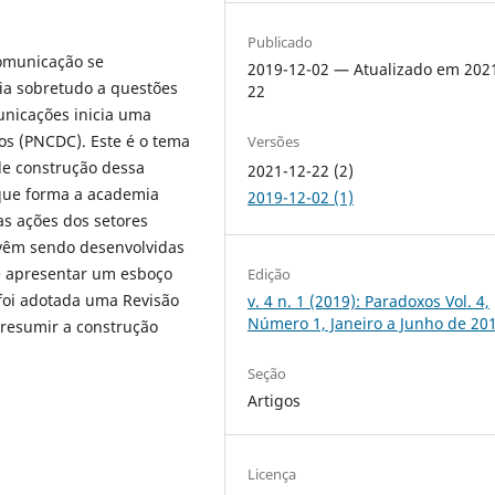
Publicado
Comunicação se
2019-12-02 — Atualizado em 202
ia sobretudo a questões
22
unicações inicia uma
vos (PNCDC). Este é o tema
Versões
 de construção dessa
2021-12-22 (2)
e que forma a academia
2019-12-02 (1)
s ações dos setores
e vêm sendo desenvolvidas
 e apresentar um esboço
Edição
foi adotada uma Revisão
v. 4 n. 1 (2019): Paradoxos Vol. 4,
Número 1, Janeiro a Junho de 20
e resumir a construção
Seção
Artigos
Licença