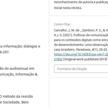
reconhecimento de autoria e publica
inicial nesta revista.
Como Citar
Carvalho , J. M. de ., Zambon, P. S., & A
A. J. S. (2021). Políticas de comunicaç
para os conteúdos digitais como estr
de desenvolvimento: uma observaçã
 da informação: diálogos e
caso brasileiro.
Paradoxos
,
4
(1), 20-33.
84-297.
https://doi.org/10.14393/par-v4n1-2
51852
(Original work published 2019)
ção do audiovisual em
Formatos de Citação
municação, Informação &
 O método da revisão
 e Sociedade, Belo