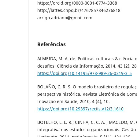
https://orcid.org/0000-0001-6774-3368
http://lattes.cnpq.br/4767857846276818
arrigo.adriano@gmail.com
Referências
ALMEIDA, M. A. de. Políticas culturais & ciência
desafios. Ciência da Informação, 2014, 43 (2), 2
https://doi.org/10.14195/978-989-26-0319-3_5
BOLAÑO, C. R. S. O modelo brasileiro de regula
perspectiva histórica. Revista Eletrônica de Co
Inovação em Saúde, 2010, 4 (4), 10.
https://doi.org/10.29397/reciis.v12i3.1610
BOTELHO, L. L. R.; CINHA, C. C. A. ; MACEDO, M.
integrativa nos estudos organizacionais. Gestão
Horizonte, 2011, maio/agosto, 5 (11), 121-136.