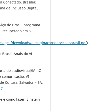
l Conectado. Brasília:
ma de Inclusão Digital,
iço do Brasil: programa
02. Recuperado em 5
images/downloads/aimaginacaoaservicodobrasil.pdf
>.
 Brasil. Anais do VI
aria do audiovisual/MinC
de comunicação. VI
de Cultura, Salvador – BA,
17
 é e como fazer. Einstein