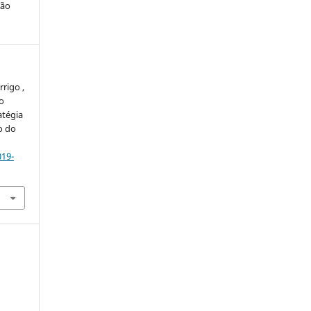
ção
rrigo ,
ão
atégia
o do
019-