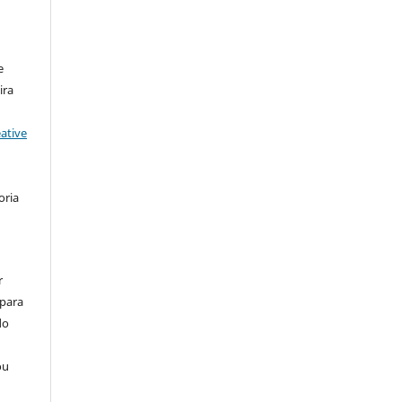
:
e
ira
ative
oria
r
 para
do
ou