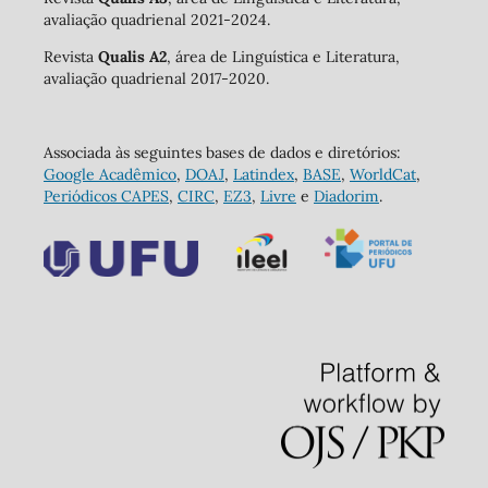
avaliação quadrienal 2021-2024.
Revista
Qualis A2
, área de Linguística e Literatura,
avaliação quadrienal 2017-2020.
Associada às seguintes bases de dados e diretórios:
Google Acadêmico
,
DOAJ
,
Latindex
,
BASE
,
WorldCat
,
Periódicos CAPES
,
CIRC
,
EZ3
,
Livre
e
Diadorim
.