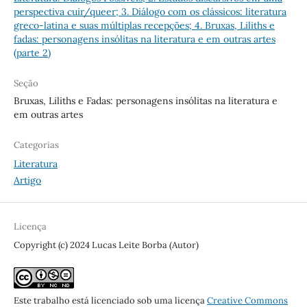
perspectiva cuir/queer; 3. Diálogo com os clássicos: literatura
greco-latina e suas múltiplas recepções; 4. Bruxas, Liliths e
fadas: personagens insólitas na literatura e em outras artes
(parte 2)
Seção
Bruxas, Liliths e Fadas: personagens insólitas na literatura e
em outras artes
Categorias
Literatura
Artigo
Licença
Copyright (c) 2024 Lucas Leite Borba (Autor)
Este trabalho está licenciado sob uma licença
Creative Commons