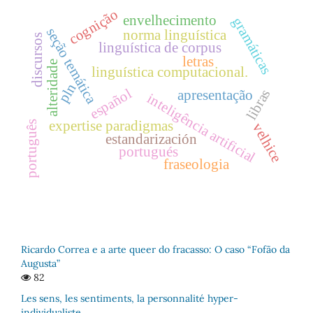
cognição
envelhecimento
gramáticas
seção temática
norma linguística
discursos
linguística de corpus
letras
alteridade
linguística computacional.
pln
español
libras
apresentação
inteligência artificial
expertise paradigmas
português
velhice
estandarización
portugués
fraseologia
Ricardo Correa e a arte queer do fracasso: O caso “Fofão da
Augusta”
82
Les sens, les sentiments, la personnalité hyper-
individualiste