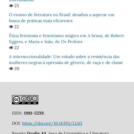
25
O ensino de literatura no Brasil: desafios a superar em
busca de práticas mais eficientes
22
Ética feminista e feminismo mágico em A bruxa, de Robert
Eggers, e Maria e João, de Oz Perkins
22
A interseccionalidade: Um estudo sobre a resistência das
mulheres negras à opressão de gênero, de raça e de classe
20
ISSN:
1981-5239
.
DOI:
https://doi.org/10.14393/LL63
Revista
Qualis A3
, área de Linguística e Literatura,