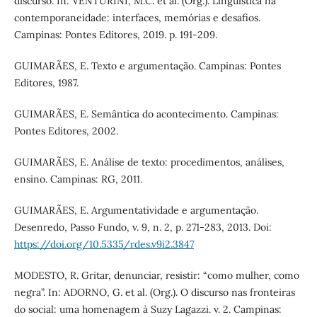
discurso. In: VENTURINI, M.C. et al. (Org.). Linguística na
contemporaneidade: interfaces, memórias e desafios.
Campinas: Pontes Editores, 2019. p. 191-209.
GUIMARÃES, E. Texto e argumentação. Campinas: Pontes
Editores, 1987.
GUIMARÃES, E. Semântica do acontecimento. Campinas:
Pontes Editores, 2002.
GUIMARÃES, E. Análise de texto: procedimentos, análises,
ensino. Campinas: RG, 2011.
GUIMARÃES, E. Argumentatividade e argumentação.
Desenredo, Passo Fundo, v. 9, n. 2, p. 271-283, 2013. Doi:
https://doi.org/10.5335/rdes.v9i2.3847
MODESTO, R. Gritar, denunciar, resistir: “como mulher, como
negra”. In: ADORNO, G. et al. (Org.). O discurso nas fronteiras
do social: uma homenagem à Suzy Lagazzi. v. 2. Campinas: