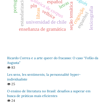
português
linguística de corpus
estandarización
español
letras
seção temática
pln
lexicografia
cognição
libras
velhice
espanhol
universidad de chile
enseñanza de gramática
Ricardo Correa e a arte queer do fracasso: O caso “Fofão da
Augusta”
83
Les sens, les sentiments, la personnalité hyper-
individualiste
25
O ensino de literatura no Brasil: desafios a superar em
busca de práticas mais eficientes
24