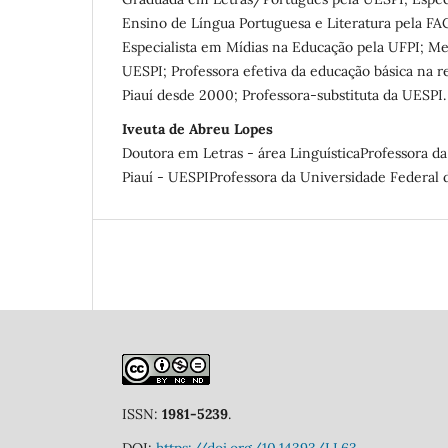
Ensino de Língua Portuguesa e Literatura pela 
Especialista em Mídias na Educação pela UFPI; Me
UESPI; Professora efetiva da educação básica na r
Piauí desde 2000; Professora-substituta da UESPI.
Iveuta de Abreu Lopes
Doutora em Letras - área LinguísticaProfessora d
Piauí - UESPIProfessora da Universidade Federal d
ISSN:
1981-5239
.
DOI:
https://doi.org/10.14393/LL63