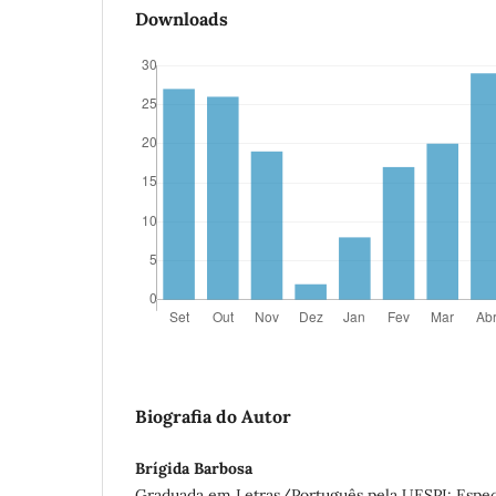
Downloads
Biografia do Autor
Brígida Barbosa
Graduada em Letras/Português pela UESPI; Espec