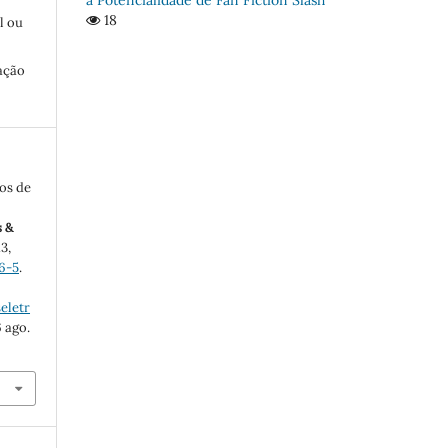
18
l ou
ação
os de
s &
13,
6-5
.
eletr
6 ago.