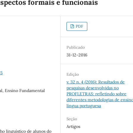
spectos formais e funcionais
PDF
Publicado
31-12-2016
-5
Edição
v. 32 n. 4 (2016): Resultados de
pesquisas desenvolvidas no
ral, Ensino Fundamental
PROFLETRAS: refletindo sobre
diferentes metodologias de ensin
língua portuguesa
Seção
Artigos
ho linguístico de alunos do