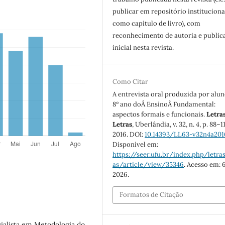
publicar em repositório instituciona
como capítulo de livro), com
reconhecimento de autoria e public
inicial nesta revista.
Como Citar
A entrevista oral produzida por alun
8º ano doÂ EnsinoÂ Fundamental:
aspectos formais e funcionais.
Letra
Letras
, Uberlândia, v. 32, n. 4, p. 88–1
2016. DOI:
10.14393/LL63-v32n4a201
Disponível em:
https://seer.ufu.br/index.php/letras
as/article/view/35346
. Acesso em: 
2026.
Formatos de Citação
ialista em Metodologia do