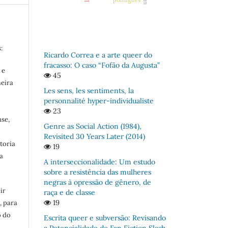
português
:
Ricardo Correa e a arte queer do
fracasso: O caso “Fofão da Augusta”
 e
45
meira
Les sens, les sentiments, la
personnalité hyper-individualiste
23
se,
Genre as Social Action (1984),
Revisited 30 Years Later (2014)
toria
19
a
A interseccionalidade: Um estudo
sobre a resistência das mulheres
negras à opressão de gênero, de
ir
raça e de classe
19
, para
o do
Escrita queer e subversão: Revisando
:
a Potencialidade de Fan Fiction Slash