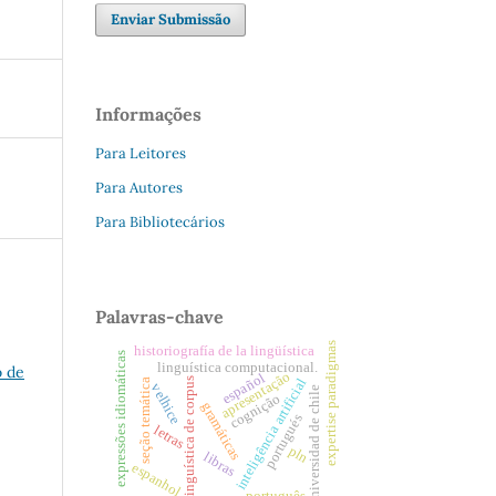
Enviar Submissão
Informações
Para Leitores
Para Autores
Para Bibliotecários
Palavras-chave
expertise paradigmas
historiografía de la lingüística
expressões idiomáticas
linguística computacional.
o de
apresentação
español
linguística de corpus
inteligência artificial
seção temática
velhice
universidad de chile
cognição
gramáticas
portugués
letras
pln
libras
espanhol