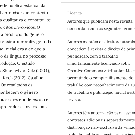
ede pública estadual da
al
entrevista
em contexto
Licença
qualitativa e constitui-se
Autores que publicam nesta revista
ujeitos envolvidos. O
concordam com os seguintes termos
 a produção do gênero
so ensino-aprendizagem da
Autores mantêm os direitos autorais
 inicial era a de que a
concedem à revista o direito de pri
ão da língua no processo
publicação, com o trabalho
rodução. O estudo
simultaneamente licenciado sob a
 Shneuwly e Dolz (2004);
Creative Commons Attribution Licen
; Koch (2012); Castilho
permitindo o compartilhamento do
 Os resultados da
trabalho com reconhecimento da au
a conhecem o gênero
do trabalho e publicação inicial nest
, mas carecem de escuta e
revista.
mpreender aspectos mais
Autores têm autorização para assum
contratos adicionais separadamente
distribuição não-exclusiva da versã
trabalho publicada nesta revista (ex.