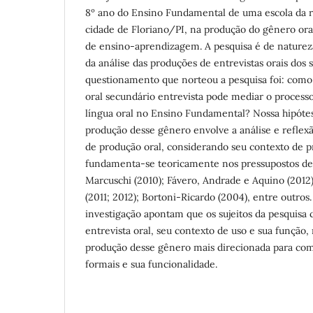
8º ano do Ensino Fundamental de uma escola da r
cidade de Floriano/PI, na produção do gênero or
de ensino-aprendizagem. A pesquisa é de natureza 
da análise das produções de entrevistas orais dos s
questionamento que norteou a pesquisa foi: como
oral secundário entrevista pode mediar o proces
língua oral no Ensino Fundamental? Nossa hipótese
produção desse gênero envolve a análise e reflex
de produção oral, considerando seu contexto de p
fundamenta-se teoricamente nos pressupostos de:
Marcuschi (2010); Fávero, Andrade e Aquino (2012)
(2011; 2012); Bortoni-Ricardo (2004), entre outros.
investigação apontam que os sujeitos da pesquis
entrevista oral, seu contexto de uso e sua função
produção desse gênero mais direcionada para co
formais e sua funcionalidade.