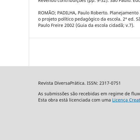
Revendo contribuições (pp. 9-32). São Paulo: Ed
ROMÃO; PADILHA, Paulo Roberto. Planejamento d
o projeto político pedagógico da escola. 2ª ed. Sã
Paulo Freire 2002 (Guia da escola cidadã; v.7).
Revista DiversaPrática. ISSN: 2317-0751
As submissões são recebidas em regime de flux
Esta obra está licenciada com uma
Licença Crea