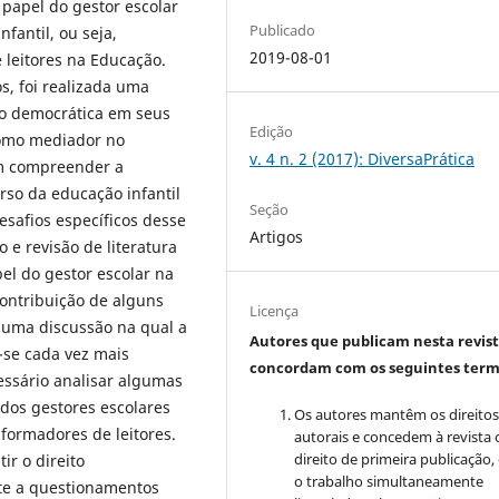
 papel do gestor escolar
Publicado
fantil, ou seja,
2019-08-01
leitores na Educação.
s, foi realizada uma
ão democrática em seus
Edição
como mediador no
v. 4 n. 2 (2017): DiversaPrática
ém compreender a
erso da educação infantil
Seção
esafios específicos desse
Artigos
 e revisão de literatura
el do gestor escolar na
contribuição de alguns
Licença
e uma discussão na qual a
Autores que publicam nesta revis
r-se cada vez mais
concordam com os seguintes term
cessário analisar algumas
dos gestores escolares
Os autores mantêm os direito
 formadores de leitores.
autorais e concedem à revista 
direito de primeira publicação
ir o direito
o trabalho simultaneamente
ete a questionamentos