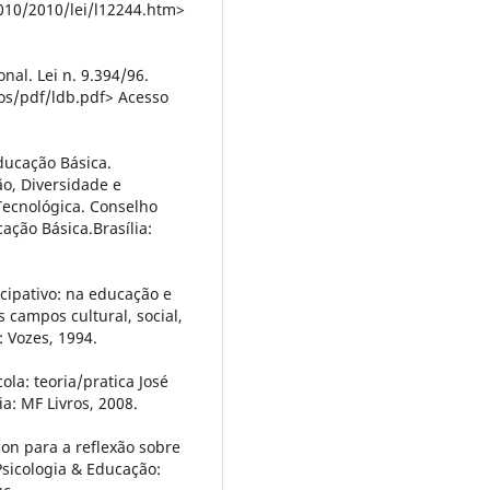
2010/2010/lei/l12244.htm>
nal. Lei n. 9.394/96.
vos/pdf/ldb.pdf> Acesso
ducação Básica.
ão, Diversidade e
 Tecnológica. Conselho
ção Básica.Brasília:
cipativo: na educação e
 campos cultural, social,
: Vozes, 1994.
la: teoria/pratica José
ia: MF Livros, 2008.
on para a reflexão sobre
 Psicologia & Educação: