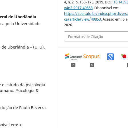
4, n. 2, p. 156–175, 2019. DOI:
10.1439
v4n2-2017-49853
. Disponível em:
https://seer.ufu.br/index.php/divers
eral de Uberlândia
ca/article/view/49853
. Acesso em: 6 a
ca pela Universidade
2026.
Formatos de Citação
 de Uberlândia – (UFU).
0
0
e o estudo da psicologia
humano. Psicologia &
radução de Paulo Bezerra.
onível em: <