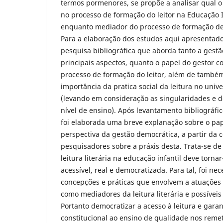
termos pormenores, se propõe a analisar qual o
no processo de formação do leitor na Educação In
enquanto mediador do processo de formação de 
Para a elaboração dos estudos aqui apresentado
pesquisa bibliográfica que aborda tanto a gest
principais aspectos, quanto o papel do gestor 
processo de formação do leitor, além de tamb
importância da pratica social da leitura no univ
(levando em consideração as singularidades e d
nível de ensino). Após levantamento bibliográfico
foi elaborada uma breve explanação sobre o pap
perspectiva da gestão democrática, a partir da 
pesquisadores sobre a práxis desta. Trata-se d
leitura literária na educação infantil deve torna
acessível, real e democratizada. Para tal, foi ne
concepções e práticas que envolvem a atuações 
como mediadores da leitura literária e possíveis
Portanto democratizar a acesso à leitura e garant
constitucional ao ensino de qualidade nos rem