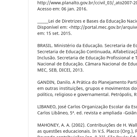
http://www.planalto.gov.br/ccivil_03/_ato2007-
Acesso em: 06 jan. 2016.
______Lei de Diretrizes e Bases da Educação Nacio
Disponível em: <http://portal.mec.gov.br/arqui
em: 15 set. 2015.
BRASIL. Ministério da Educação. Secretaria de E
Secretaria de Educação Continuada, Alfabetizaç
Inclusão. Secretaria de Educação Profissional e
Nacional de Educação. Câmara Nacional de Educa
MEC, SEB, DICEI, 2013.
GANDIN, Danilo. A Prática do Planejamento Parti
em outras instituições, grupos e movimentos dos
político, religioso e governamental. Petrópolis, R
LIBANEO, José Carlos Organização Escolar da Esco
Carlos Libâneo, 5ª. ed. revista e ampliada -Goiân
MAHONEY, A. A. (2002). Contribuições de H. Wall
as questões educacionais. In V.S. Placco (Org.),