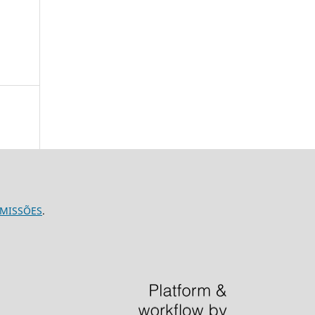
MISSÕES
.