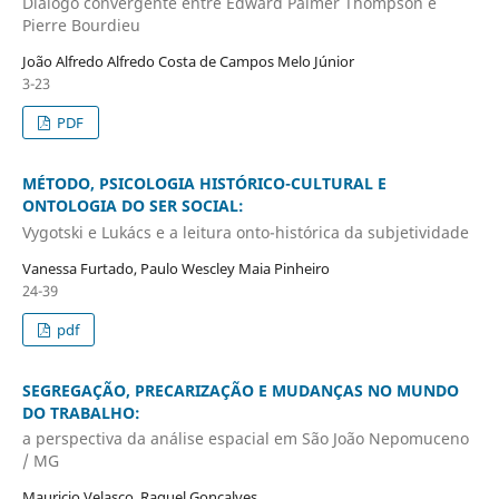
Diálogo convergente entre Edward Palmer Thompson e
Pierre Bourdieu
João Alfredo Alfredo Costa de Campos Melo Júnior
3-23
PDF
MÉTODO, PSICOLOGIA HISTÓRICO-CULTURAL E
ONTOLOGIA DO SER SOCIAL:
Vygotski e Lukács e a leitura onto-histórica da subjetividade
Vanessa Furtado, Paulo Wescley Maia Pinheiro
24-39
pdf
SEGREGAÇÃO, PRECARIZAÇÃO E MUDANÇAS NO MUNDO
DO TRABALHO:
a perspectiva da análise espacial em São João Nepomuceno
/ MG
Mauricio Velasco, Raquel Gonçalves