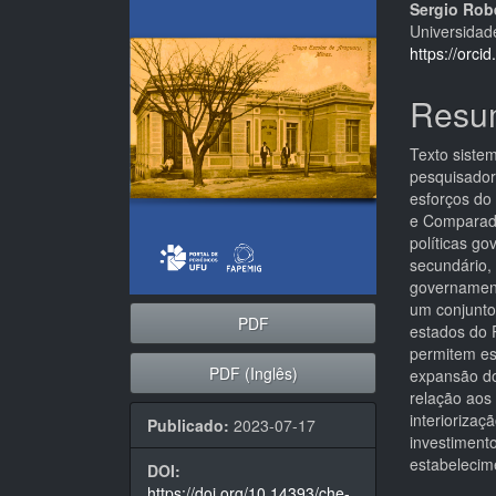
de
artigo
Sergio Rob
Universidad
artigos
princi
https://orc
Resu
Texto sistem
pesquisador
esforços do 
e Comparada
políticas go
secundário,
governament
um conjunto
PDF
estados do 
permitem es
PDF (Inglês)
expansão do
relação aos
interioriza
Publicado:
2023-07-17
investiment
estabelecime
DOI:
https://doi.org/10.14393/che-