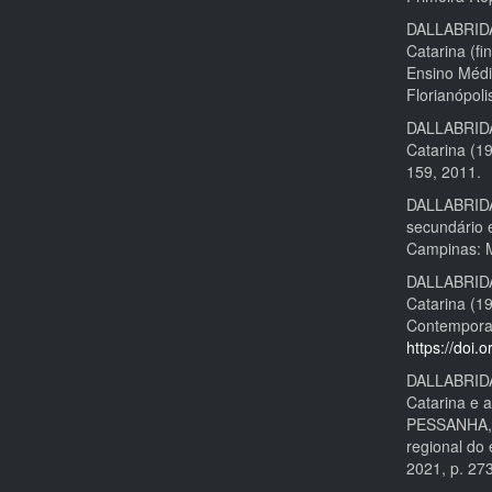
DALLABRIDA,
Catarina (fi
Ensino Médio
Florianópoli
DALLABRIDA,
Catarina (19
159, 2011.
DALLABRIDA,
secundário 
Campinas: M
DALLABRIDA,
Catarina (1
Contemporan
https://doi
DALLABRIDA,
Catarina e 
PESSANHA, E
regional do 
2021, p. 27