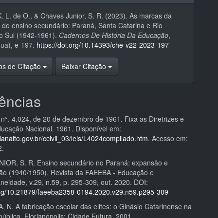
 K. L. de O., & Chaves Junior, S. R. (2023). As marcas da
do ensino secundário: Paraná, Santa Catarina e Rio
o Sul (1942-1961).
Cadernos De História Da Educação
,
nua), e-197.
https://doi.org/10.14393/che-v22-2023-197
os de Citação
Baixar Citação
ências
 n°. 4.024, de 20 de dezembro de 1961. Fixa as Diretrizes e
ucação Nacional. 1961. Disponível em:
lanalto.gov.br/ccivil_03/leis/L4024compilado.htm
. Acesso em:
2.
OR, S. R. Ensino secundário no Paraná: expansão e
ão (1940/1950). Revista da FAEEBA - Educação e
eidade, v.29, n.59, p. 295-309, out. 2020. DOI:
.org/10.21879/faeeba2358-0194.2020.v29.n59.p295-309
 N. A fabricação escolar das elites: o Ginásio Catarinense na
ública. Florianópolis: Cidade Futura, 2001.