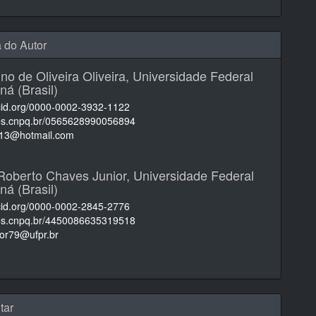
a do Autor
ino de Oliveira Oliveira,
Universidade Federal
ná (Brasil)
rcid.org/0000-0002-3932-1122
ttes.cnpq.br/0565628990056894
on13@hotmail.com
Roberto Chaves Junior,
Universidade Federal
ná (Brasil)
rcid.org/0000-0002-2845-2776
ttes.cnpq.br/4450086635319518
ior79@ufpr.br
tar