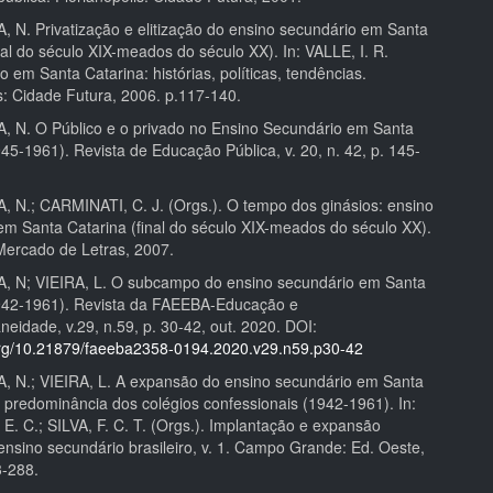
 N. Privatização e elitização do ensino secundário em Santa
nal do século XIX-meados do século XX). In: VALLE, I. R.
 em Santa Catarina: histórias, políticas, tendências.
s: Cidade Futura, 2006. p.117-140.
 N. O Público e o privado no Ensino Secundário em Santa
45-1961). Revista de Educação Pública, v. 20, n. 42, p. 145-
 N.; CARMINATI, C. J. (Orgs.). O tempo dos ginásios: ensino
em Santa Catarina (final do século XIX-meados do século XX).
ercado de Letras, 2007.
 N; VIEIRA, L. O subcampo do ensino secundário em Santa
942-1961). Revista da FAEEBA-Educação e
eidade, v.29, n.59, p. 30-42, out. 2020. DOI:
.org/10.21879/faeeba2358-0194.2020.v29.n59.p30-42
 N.; VIEIRA, L. A expansão do ensino secundário em Santa
a predominância dos colégios confessionais (1942-1961). In:
. C.; SILVA, F. C. T. (Orgs.). Implantação e expansão
ensino secundário brasileiro, v. 1. Campo Grande: Ed. Oeste,
3-288.