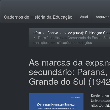
Navegação
Principal
Conteúdo
Cadernos de História da Educação
Atual
Arquivos
principal
Barra
Lateral
Início
Acervo
v. 22 (2023): Publicação Con
Dossiê 3 - História Comparada do Ensino Secu
transições, massificações e traduções
As marcas da expan
secundário: Paraná,
Grande do Sul (194
Barra
Cont
Kevin Lino 
Universidad
lateral
do
https://orc