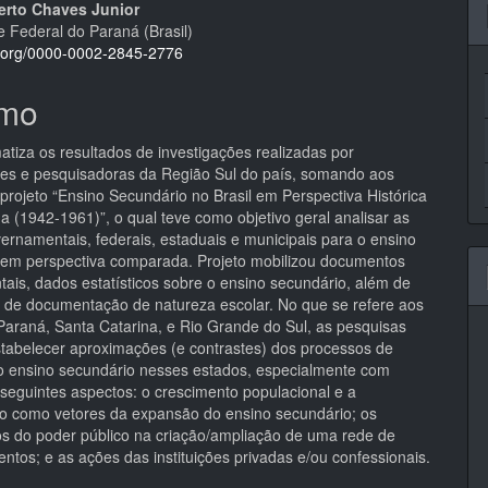
erto Chaves Junior
e Federal do Paraná (Brasil)
pal
id.org/0000-0002-2845-2776
mo
atiza os resultados de investigações realizadas por
es e pesquisadoras da Região Sul do país, somando aos
projeto “Ensino Secundário no Brasil em Perspectiva Histórica
 (1942-1961)”, o qual teve como objetivo geral analisar as
vernamentais, federais, estaduais e municipais para o ensino
 em perspectiva comparada. Projeto mobilizou documentos
ais, dados estatísticos sobre o ensino secundário, além de
 de documentação de natureza escolar. No que se refere aos
Paraná, Santa Catarina, e Rio Grande do Sul, as pesquisas
tabelecer aproximações (e contrastes) dos processos de
 ensino secundário nesses estados, especialmente com
 seguintes aspectos: o crescimento populacional e a
ção como vetores da expansão do ensino secundário; os
os do poder público na criação/ampliação de uma rede de
ntos; e as ações das instituições privadas e/ou confessionais.