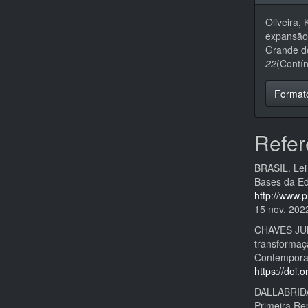
Oliveira,
expansão 
Grande d
22
(Contí
Format
Refer
BRASIL. Lei
Bases da Ed
http://www.p
15 nov. 202
CHAVES JUNI
transformaç
Contemporan
https://doi
DALLABRIDA,
Primeira Rep