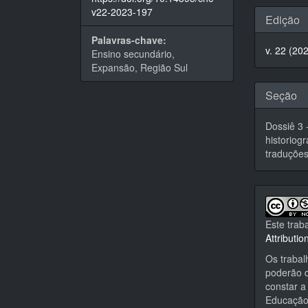
Detal
v22-2023-197
Edição
do
Palavras-chave:
v. 22 (20
Ensino secundário,
artigo
Expansão, Região Sul
Seção
Dossiê 3 
historiog
traduçõe
Este trab
Attributi
Os trabal
poderão d
constar a 
Educação,