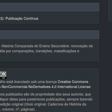
hes
23): Publicação Contínua
- História Comparada do Ensino Secundário: renovação da
rafia por comparações, transições, massificações e
s
alho está licenciado sob uma licença
Creative Commons
on-NonCommercial-NoDerivatives 4.0 International License
.
hos publicados são de propriedade dos seus autores, que
ispor deles para posteriores publicações, sempre fazendo
edição original (título original, Cadernos de História da
 volume, nº, páginas).