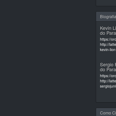
Biografi
Kevin L
do Para
https://o
http://la
kevin-li
Sergio 
do Para
https://o
http://la
sergiojun
Como Ci