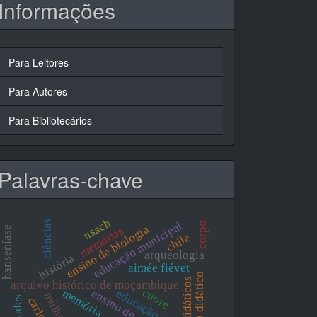
Informações
Para Leitores
Para Autores
Para Bibliotecários
Palavras-chave
usach
ciências
educação municipal
corpo
ensino de biologia
memórias
hanseníase
chile
arqueologia
história
aimée fiévet
livro didático
livros didáticos
arquivo histórico de moçambique
cuore
ensino de ciências
memória
educação nova
mulher