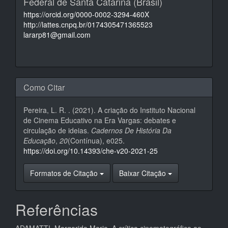
Federal de Santa Catarina (Brasil)
https://orcid.org/0000-0002-3294-460X
http://lattes.cnpq.br/0174305471365523
lararp81@gmail.com
Como Citar
Pereira, L. R. . (2021). A criação do Instituto Nacional
de Cinema Educativo na Era Vargas: debates e
circulação de ideias.
Cadernos De História Da
Educação
,
20
(Contínua), e025.
https://doi.org/10.14393/che-v20-2021-25
Formatos de Citação
Baixar Citação
Referências
ADAMATTI, Margarida Maria. A crítica cinematográfica ao