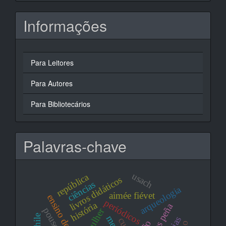
Informações
Para Leitores
Para Autores
Para Bibliotecários
Palavras-chave
usach
república
livros didáticos
ciências
arqueologia
aimée fiévet
periódicos
história
carlos peña
mulher
chile