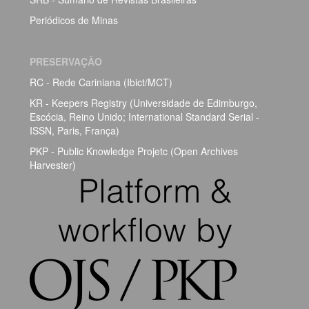
Periódicos de Minas
PRESERVAÇÃO
RC - Rede Cariniana (Ibict/MCT)
KR - Keepers Registry (Universidade de Edimburgo,
Escócia, Reino Unido; International Standard Serial -
ISSN, Paris, França)
PKP - Public Knowledge Projetc (Open Archives
Harvester)