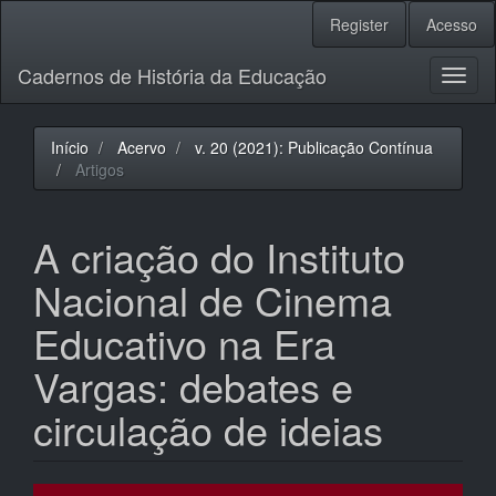
Navegação
Register
Acesso
Principal
Conteúdo
Cadernos de História da Educação
principal
Toggl
Barra
naviga
Lateral
Início
Acervo
v. 20 (2021): Publicação Contínua
Artigos
A criação do Instituto
Nacional de Cinema
Educativo na Era
Vargas: debates e
circulação de ideias