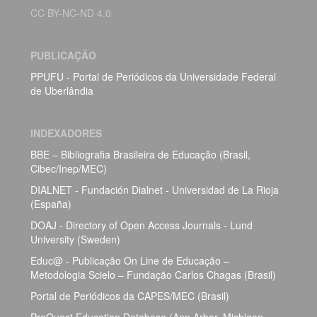
CC BY-NC-ND 4.0
PUBLICAÇÃO
PPUFU - Portal de Periódicos da Universidade Federal
de Uberlândia
INDEXADORES
BBE – Bibliografia Brasileira de Educação (Brasil,
Cibec/Inep/MEC)
DIALNET - Fundación Dialnet - Universidad de La Rioja
(España)
DOAJ - Directory of Open Access Journals - Lund
University (Sweden)
Educ@ - Publicação On Line de Educação –
Metodologia Scielo – Fundação Carlos Chagas (Brasil)
Portal de Periódicos da CAPES/MEC (Brasil)
ProQuest Education Database (Ann Arbor, Michigan,