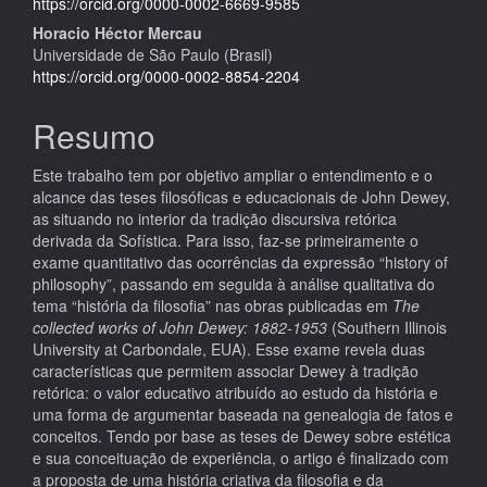
principal
https://orcid.org/0000-0002-6669-9585
Horacio Héctor Mercau
Universidade de São Paulo (Brasil)
https://orcid.org/0000-0002-8854-2204
Resumo
Este trabalho tem por objetivo ampliar o entendimento e o
alcance das teses filosóficas e educacionais de John Dewey,
as situando no interior da tradição discursiva retórica
derivada da Sofística. Para isso, faz-se primeiramente o
exame quantitativo das ocorrências da expressão “history of
philosophy”, passando em seguida à análise qualitativa do
tema “história da filosofia” nas obras publicadas em
The
collected works of John Dewey: 1882-1953
(Southern Illinois
University at Carbondale, EUA). Esse exame revela duas
características que permitem associar Dewey à tradição
retórica: o valor educativo atribuído ao estudo da história e
uma forma de argumentar baseada na genealogia de fatos e
conceitos. Tendo por base as teses de Dewey sobre estética
e sua conceituação de experiência, o artigo é finalizado com
a proposta de uma história criativa da filosofia e da