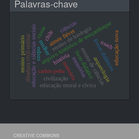
Palavras-chave
ciências
arquivo histórico de moçambique
educação e ciências sociais
ensino de biologia
cuore
aimée fiévet
chile
educação nova
ditadura civil-militar
ensino primário
livros didáticos
usach
mulher
ensino de ciências
corpo
livro didático
história
memórias
arqueologia
memória
carlos peña
civilização
educação moral e cívica
CREATIVE COMMONS