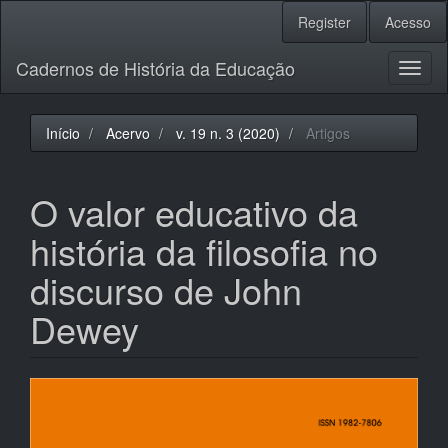
Navegação
Register
Acesso
Principal
Conteúdo
Cadernos de História da Educação
principal
Toggl
Barra
naviga
Lateral
Início
Acervo
v. 19 n. 3 (2020)
Artigos
O valor educativo da
história da filosofia no
discurso de John
Dewey
Barra
lateral