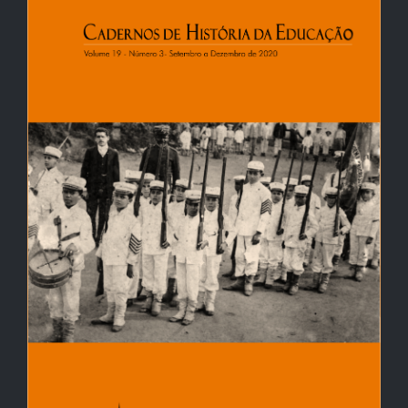
de
artigos