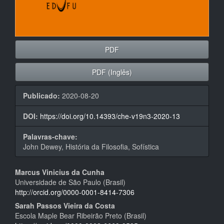
PDF
PDF (Inglês)
Publicado:
2020-08-20
DOI:
https://doi.org/10.14393/che-v19n3-2020-13
Palavras-chave:
John Dewey, História da Filosofia, Sofística
Conteúdo
Marcus Vinicius da Cunha
Universidade de São Paulo (Brasil)
do
http://orcid.org/0000-0001-8414-7306
artigo
Sarah Passos Vieira da Costa
Escola Maple Bear Ribeirão Preto (Brasil)