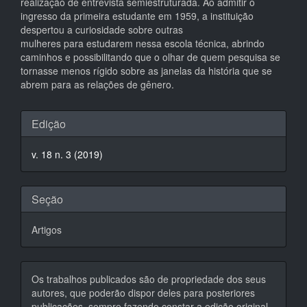
realização de entrevista semiestruturada. Ao admitir o
ingresso da primeira estudante em 1959, a instituição
despertou a curiosidade sobre outras
mulheres para estudarem nessa escola técnica, abrindo
caminhos e possibilitando que o olhar de quem pesquisa se
tornasse menos rígido sobre as janelas da história que se
abrem para as relações de gênero.
Detalhes
Edição
do
v. 18 n. 3 (2019)
artigo
Seção
Artigos
Os trabalhos publicados são de propriedade dos seus
autores, que poderão dispor deles para posteriores
publicações, sempre fazendo constar a edição original