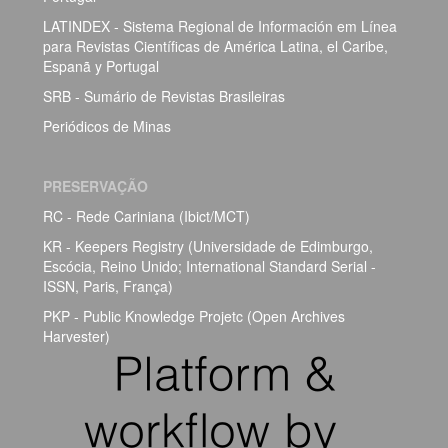
LATINDEX - Sistema Regional de Información em Línea
para Revistas Científicas de América Latina, el Caribe,
Espanã y Portugal
SRB - Sumário de Revistas Brasileiras
Periódicos de Minas
PRESERVAÇÃO
RC - Rede Cariniana (Ibict/MCT)
KR - Keepers Registry (Universidade de Edimburgo,
Escócia, Reino Unido; International Standard Serial -
ISSN, Paris, França)
PKP - Public Knowledge Projetc (Open Archives
Harvester)