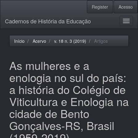
Navegação
Register
Acesso
Principal
Conteúdo
Cadernos de História da Educação
principal
Toggl
Barra
naviga
Lateral
Início
Acervo
v. 18 n. 3 (2019)
Artigos
As mulheres e a
enologia no sul do país:
a história do Colégio de
Viticultura e Enologia na
cidade de Bento
Gonçalves-RS, Brasil
(1959-2019)