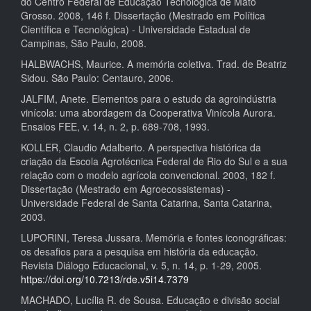
do Centro Federal de Educação Tecnológica de Mato
Grosso. 2008, 146 f. Dissertação (Mestrado em Política
Científica e Tecnológica) - Universidade Estadual de
Campinas, São Paulo, 2008.
HALBWACHS, Maurice. A memória coletiva. Trad. de Beatriz
Sidou. São Paulo: Centauro, 2006.
JALFIM, Anete. Elementos para o estudo da agroindústria
vinícola: uma abordagem da Cooperativa Vinícola Aurora.
Ensaios FEE, v. 14, n. 2, p. 689-708, 1993.
KOLLER, Claudio Adalberto. A perspectiva histórica da
criação da Escola Agrotécnica Federal de Rio do Sul e a sua
relação com o modelo agrícola convencional. 2003, 182 f.
Dissertação (Mestrado em Agroecossistemas) -
Universidade Federal de Santa Catarina, Santa Catarina,
2003.
LUPORINI, Teresa Jussara. Memória e fontes iconográficas:
os desafios para a pesquisa em história da educação.
Revista Diálogo Educacional, v. 5, n. 14, p. 1-29, 2005.
https://doi.org/10.7213/rde.v5i14.7379
MACHADO, Lucília R. de Sousa. Educação e divisão social