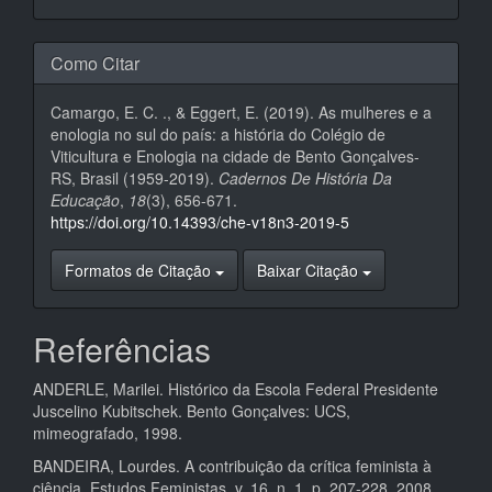
Como Citar
Camargo, E. C. ., & Eggert, E. (2019). As mulheres e a
enologia no sul do país: a história do Colégio de
Viticultura e Enologia na cidade de Bento Gonçalves-
RS, Brasil (1959-2019).
Cadernos De História Da
Educação
,
18
(3), 656-671.
https://doi.org/10.14393/che-v18n3-2019-5
Formatos de Citação
Baixar Citação
Referências
ANDERLE, Marilei. Histórico da Escola Federal Presidente
Juscelino Kubitschek. Bento Gonçalves: UCS,
mimeografado, 1998.
BANDEIRA, Lourdes. A contribuição da crítica feminista à
ciência. Estudos Feministas, v. 16, n. 1, p. 207-228, 2008.