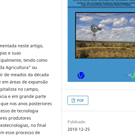
mentada neste artigo,
gias e suas
ncipalmente, tendo como
da Agricultura” ou
tir de meados da década
de em áreas de expansão
pitalista no campo,
ncia e em grande parte
PDF
O que nos anos posteriores
esso de tecnologia
ores produtores
Publicado
otecnologias, no final
2010-12-25
tam esse processo de