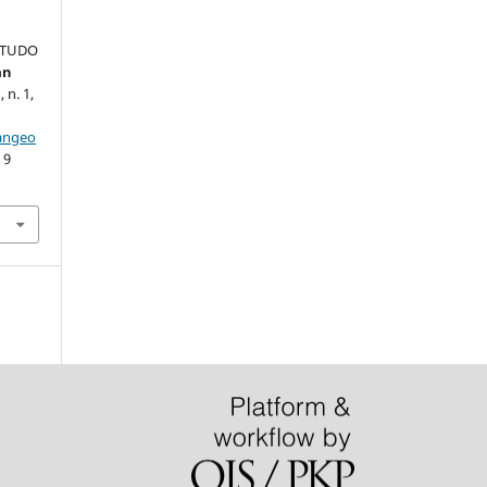
STUDO
an
, n. 1,
iangeo
 9