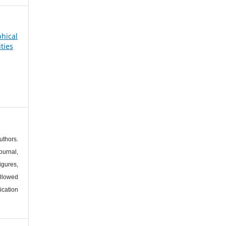
phical
ties
s
thors.
urnal,
igures,
llowed
ication