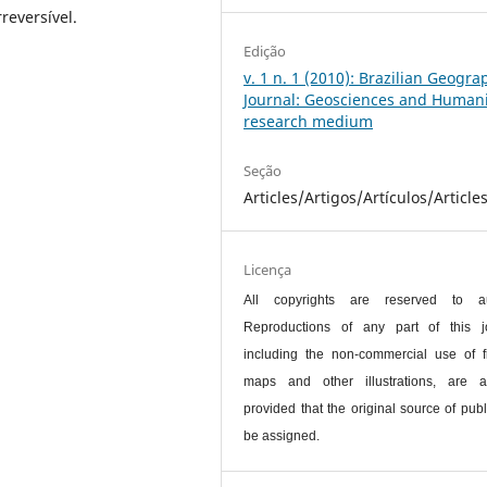
reversível.
Edição
v. 1 n. 1 (2010): Brazilian Geogra
Journal: Geosciences and Humani
research medium
Seção
Articles/Artigos/Artículos/Article
Licença
All copyrights are reserved to au
Reproductions of any part of this jo
including the non-commercial use of f
maps and other illustrations, are a
provided that the original source of publ
be assigned.