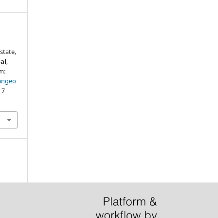
state,
al
,
em:
iangeo
 7