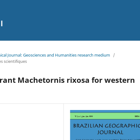
l
aphical Journal: Geosciences and Humanities research medium
/
es scientifiques
Tyrant Machetornis rixosa for western