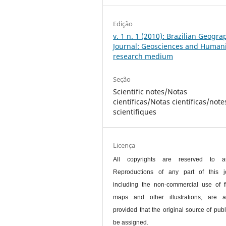
Edição
v. 1 n. 1 (2010): Brazilian Geogra
Journal: Geosciences and Humani
research medium
Seção
Scientific notes/Notas
científicas/Notas científicas/note
scientifiques
Licença
All copyrights are reserved to au
Reproductions of any part of this jo
including the non-commercial use of f
maps and other illustrations, are a
provided that the original source of publ
be assigned.