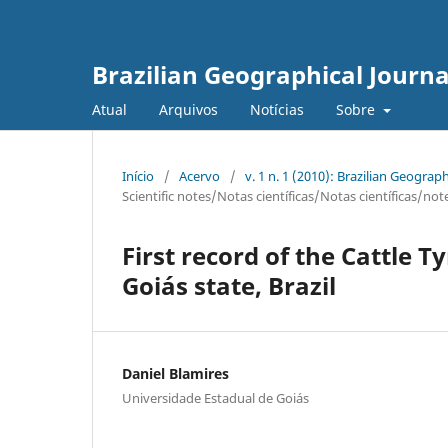
Brazilian Geographical Journa
Atual
Arquivos
Notícias
Sobre
Início
/
Acervo
/
v. 1 n. 1 (2010): Brazilian Geogr
Scientific notes/Notas científicas/Notas científicas/not
First record of the Cattle 
Goiás state, Brazil
Daniel Blamires
Universidade Estadual de Goiás