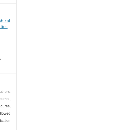
phical
ties
s
thors.
urnal,
igures,
llowed
ication