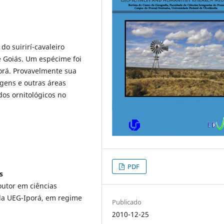
o suirirí-cavaleiro
de Goiás. Um espécime foi
orá. Provavelmente sua
gens e outras áreas
dos ornitológicos no
PDF
s
outor em ciências
 da UEG-Iporá, em regime
Publicado
2010-12-25