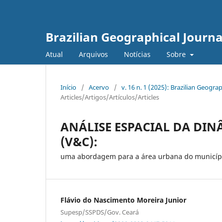
Brazilian Geographical Journa
Atual
Arquivos
Notícias
Sobre
Início
/
Acervo
/
v. 16 n. 1 (2025): Brazilian Geog
Articles/Artigos/Artículos/Articles
ANÁLISE ESPACIAL DA DIN
(V&C):
uma abordagem para a área urbana do municíp
Flávio do Nascimento Moreira Junior
Supesp/SSPDS/Gov. Ceará