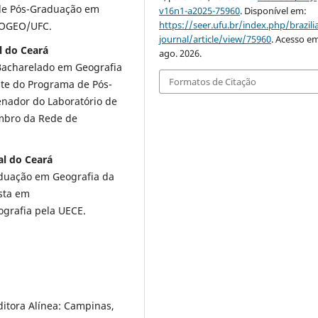
de Pós-Graduação em
v16n1-a2025-75960
. Disponível em:
https://seer.ufu.br/index.php/brazil
PROGEO/UFC.
journal/article/view/75960
. Acesso em
l do Ceará
ago. 2026.
 Bacharelado em Geografia
Formatos de Citação
te do Programa de Pós-
nador do Laboratório de
mbro da Rede de
al do Ceará
duação em Geografia da
sta em
grafia pela UECE.
ditora Alínea: Campinas,