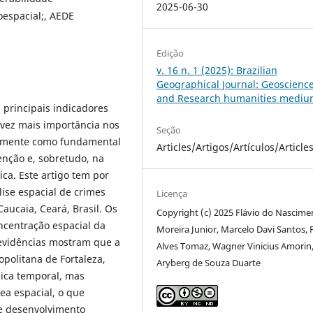
2025-06-30
oespacial;, AEDE
Edição
v. 16 n. 1 (2025): Brazilian
Geographical Journal: Geoscienc
and Research humanities medi
 principais indicadores
vez mais importância nos
Seção
temente como fundamental
Articles/Artigos/Artículos/Article
enção e, sobretudo, na
ica. Este artigo tem por
lise espacial de crimes
Licença
aucaia, Ceará, Brasil. Os
Copyright (c) 2025 Flávio do Nascime
centração espacial da
Moreira Junior, Marcelo Davi Santos, 
 evidências mostram que a
Alves Tomaz, Wagner Vinicius Amorin
politana de Fortaleza,
Aryberg de Souza Duarte
ica temporal, mas
a espacial, o que
e desenvolvimento