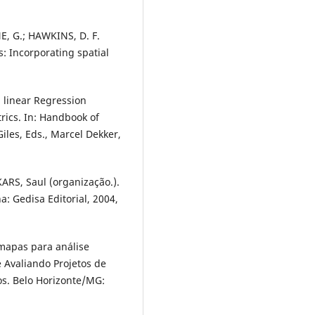
E, G.; HAWKINS, D. F.
s: Incorporating spatial
n linear Regression
rics. In: Handbook of
Giles, Eds., Marcel Dekker,
KARS, Saul (organização.).
a: Gedisa Editorial, 2004,
mapas para análise
 Avaliando Projetos de
s. Belo Horizonte/MG: