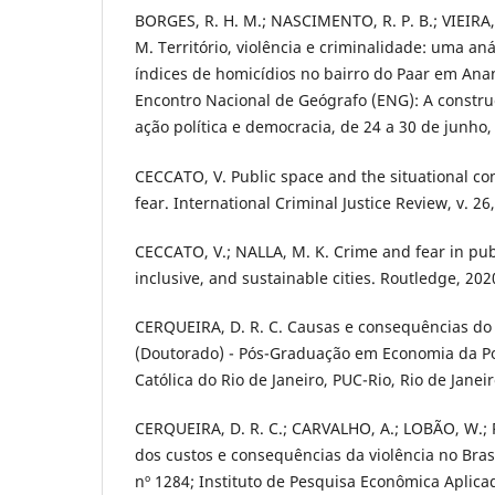
BORGES, R. H. M.; NASCIMENTO, R. P. B.; VIEIRA,
M. Território, violência e criminalidade: uma an
índices de homicídios no bairro do Paar em Ana
Encontro Nacional de Geógrafo (ENG): A construç
ação política e democracia, de 24 a 30 de junho,
CECCATO, V. Public space and the situational co
fear. International Criminal Justice Review, v. 26,
CECCATO, V.; NALLA, M. K. Crime and fear in pub
inclusive, and sustainable cities. Routledge, 202
CERQUEIRA, D. R. C. Causas e consequências do 
(Doutorado) - Pós-Graduação em Economia da Po
Católica do Rio de Janeiro, PUC-Rio, Rio de Janeir
CERQUEIRA, D. R. C.; CARVALHO, A.; LOBÃO, W.;
dos custos e consequências da violência no Bras
nº 1284; Instituto de Pesquisa Econômica Aplicad