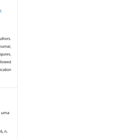
a
-
thors.
urnal,
igures,
llowed
ication
: uma
6, n.