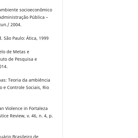
 ambiente socioeconômico
 Administração Pública –
Jun./ 2004.
 São Paulo: Ática, 1999
elo de Metas e
tuto de Pesquisa e
014.
nas: Teoria da ambiência
o e Controle Sociais, Rio
n Violence in Fortaleza
ice Review, v. 46, n. 4, p.
uário Brasileiro de