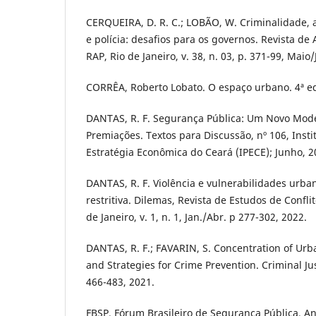
CERQUEIRA, D. R. C.; LOBÃO, W. Criminalidade,
e polícia: desafios para os governos. Revista de
RAP, Rio de Janeiro, v. 38, n. 03, p. 371-99, Maio/
CORRÊA, Roberto Lobato. O espaço urbano. 4ª ed.
DANTAS, R. F. Segurança Pública: Um Novo Mod
Premiações. Textos para Discussão, nº 106, Insti
Estratégia Econômica do Ceará (IPECE); Junho, 2
DANTAS, R. F. Violência e vulnerabilidades urba
restritiva. Dilemas, Revista de Estudos de Conflit
de Janeiro, v. 1, n. 1, Jan./Abr. p 277-302, 2022.
DANTAS, R. F.; FAVARIN, S. Concentration of Urba
and Strategies for Crime Prevention. Criminal Just
466-483, 2021.
FBSP, Fórum Brasileiro de Segurança Pública. An