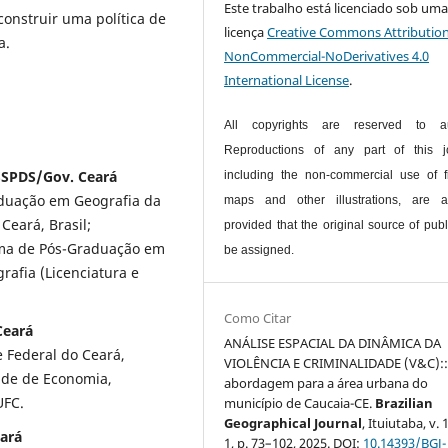
Este trabalho está licenciado sob um
construir uma política de
licença
Creative Commons Attribution
a.
NonCommercial-NoDerivatives 4.0
International License
.
All copyrights are reserved to au
Reproductions of any part of this jo
SSPDS/Gov. Ceará
including the non-commercial use of f
duação em Geografia da
maps and other illustrations, are a
Ceará, Brasil;
provided that the original source of publ
ama de Pós-Graduação em
be assigned.
afia (Licenciatura e
Como Citar
Ceará
ANÁLISE ESPACIAL DA DINÂMICA DA
 Federal do Ceará,
VIOLÊNCIA E CRIMINALIDADE (V&C):
de de Economia,
abordagem para a área urbana do
UFC.
município de Caucaia-CE.
Brazilian
Geographical Journal
, Ituiutaba, v. 1
eará
1, p. 73–102, 2025. DOI:
10.14393/BGJ-