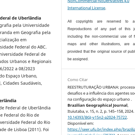
NonCommercial-NoDerivatives 4.0
International License
.
ederal de Uberlândia
All copyrights are reserved to au
rafia pela Universidade
Reproductions of any part of this jo
randa em Geografia pela
including the non-commercial use of f
cialização em
maps and other illustrations, are a
idade Federal do ABC.
provided that the original source of publ
niversidade Federal de
be assigned.
tudos Urbanos e Regionais
06/2022 a 08/2023
 do Espaço Urbano,
Como Citar
, Cidades Saudáveis,
REESTRUTURAÇÃO URBANA: processo
desafios e a influência dos agentes so
na configuração do espaço urbano .
erlândia
Brazilian Geographical Journal
,
de Federal de Uberlândia
Ituiutaba, v. 15, n. 2, p. 145–158, 2024.
e Federal do Rio de
10.14393/BGJ-v15n2-a2024-75722
.
versidade Federal do Rio
Disponível em:
https://seer.ufu.br/index.php/brazil
de de Lisboa (2011). Foi