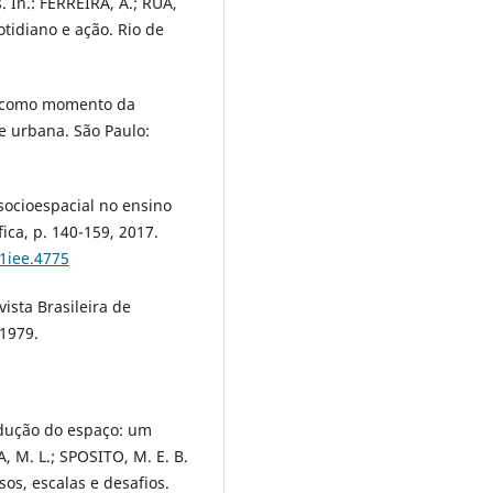
 In.: FERREIRA, A.; RUA,
otidiano e ação. Rio de
no como momento da
se urbana. São Paulo:
socioespacial no ensino
ica, p. 140-159, 2017.
11iee.4775
ista Brasileira de
 1979.
rodução do espaço: um
A, M. L.; SPOSITO, M. E. B.
os, escalas e desafios.