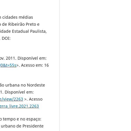
m cidades médias
 de Ribeirão Preto e
idade Estadual Paulista,
. DOI:
v. 2011. Disponível em:
J0&t=55s
>. Acesso em: 16
ção urbana no Nordeste
021. Disponível em:
le/view/2263
>. Acesso
erra_livre.2021.2263
no tempo e no espaço:
o urbano de Presidente