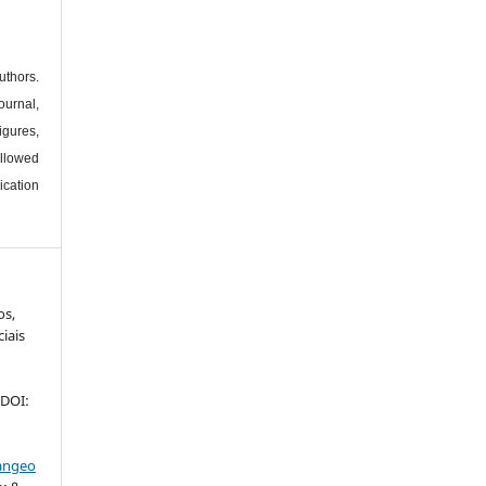
thors.
urnal,
igures,
llowed
ication
s,
ciais
 DOI:
iangeo