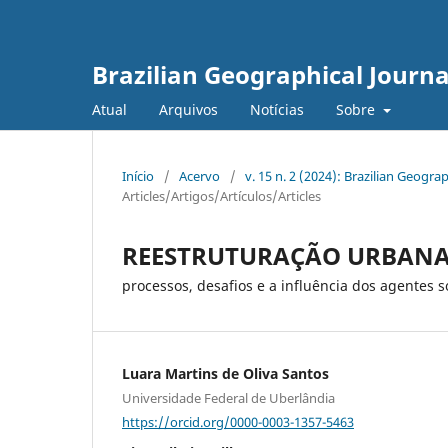
Brazilian Geographical Journa
Atual
Arquivos
Notícias
Sobre
Início
/
Acervo
/
v. 15 n. 2 (2024): Brazilian Geog
Articles/Artigos/Artículos/Articles
REESTRUTURAÇÃO URBAN
processos, desafios e a influência dos agentes 
Luara Martins de Oliva Santos
Universidade Federal de Uberlândia
https://orcid.org/0000-0003-1357-5463