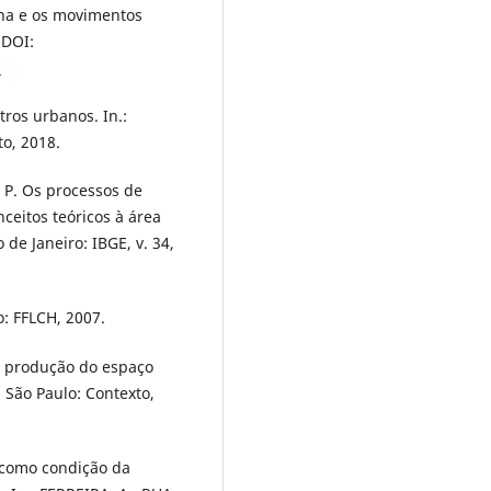
ana e os movimentos
 DOI:
9
tros urbanos. In.:
to, 2018.
. P. Os processos de
ceitos teóricos à área
 de Janeiro: IBGE, v. 34,
: FFLCH, 2007.
. A produção do espaço
 São Paulo: Contexto,
o como condição da