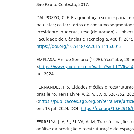
São Paulo: Contexto, 2017.
DAL POZZO, C. F. Fragmentação socioespacial e
paulistas: os territórios do consumo segmentado
Presidente Prudente. Tese (doutorado) - Univers
Faculdade de Ciências e Tecnologia, 400 f., 2015
https://doi.org/10.5418/RA2015.1116.0012
EMPLASA. Fim de Semana (1975). YouTube, 28 no
<
https://www.youtube.com/watch?v=-L1CVRw14
jul. 2024.
FERNANDES, J. S. Cidades médias e reestrutura
brasileiro. Terra Livre, v. 2, n. 57, p. 526-552, 2
<
https://publicacoes.agb.org.br/terralivre/artic
em: 15 jul. 2024. DOI:
https://doi.org/10.62516/t
FERREIRA, J. V. S.; SILVA, A. M. Transformações 
análise da produção e reestruturação do espaç