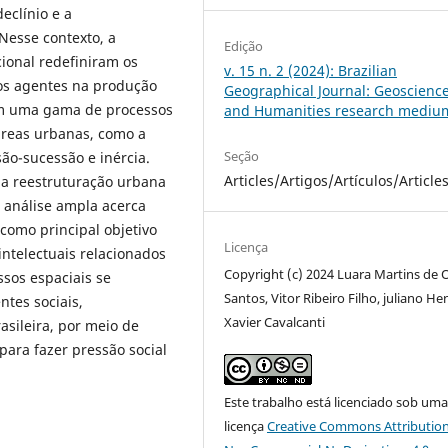
eclínio e a
Nesse contexto, a
Edição
cional redefiniram os
v. 15 n. 2 (2024): Brazilian
sos agentes na produção
Geographical Journal: Geoscienc
m uma gama de processos
and Humanities research mediu
áreas urbanas, como a
Seção
ão-sucessão e inércia.
Articles/Artigos/Artículos/Article
 a reestruturação urbana
a análise ampla acerca
 como principal objetivo
Licença
ntelectuais relacionados
Copyright (c) 2024 Luara Martins de O
ssos espaciais se
Santos, Vitor Ribeiro Filho, juliano He
ntes sociais,
Xavier Cavalcanti
asileira, por meio de
para fazer pressão social
Este trabalho está licenciado sob um
licença
Creative Commons Attribution