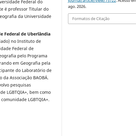
journal/article/view/75722
. Acesso em
versidade Federal do
ago. 2026.
 é professor Titular do
eografia da Universidade
Formatos de Citação
de Federal de Uberlândia
ado) no Instituto de
idade Federal de
eografia pelo Programa
rando em Geografia pela
cipante do Laboratório de
o da Associação BAOBÁ.
volvo pesquisas
idade LGBTQIA+, bem como
 a comunidade LGBTQIA+.