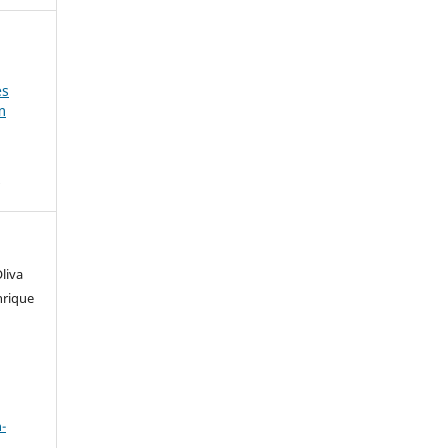
es
m
s
liva
nrique
a
-