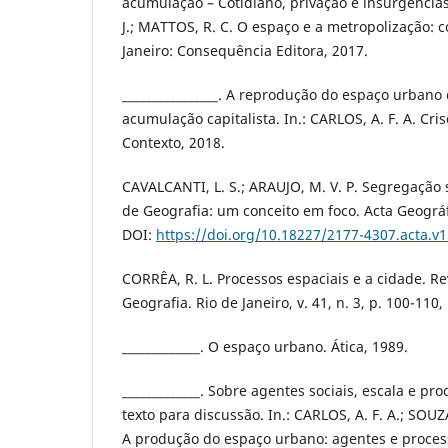
acumulação – Cotidiano, privação e insurgências.
J.; MATTOS, R. C. O espaço e a metropolização: c
Janeiro: Consequência Editora, 2017.
________________. A reprodução do espaço urba
acumulação capitalista. In.: CARLOS, A. F. A. Cri
Contexto, 2018.
CAVALCANTI, L. S.; ARAUJO, M. V. P. Segregação 
de Geografia: um conceito em foco. Acta Geográf
DOI:
https://doi.org/10.18227/2177-4307.acta.v
CORRÊA, R. L. Processos espaciais e a cidade. Rev
Geografia. Rio de Janeiro, v. 41, n. 3, p. 100-110,
_____________. O espaço urbano. Ática, 1989.
_____________. Sobre agentes sociais, escala e p
texto para discussão. In.: CARLOS, A. F. A.; SOUZ
A produção do espaço urbano: agentes e process