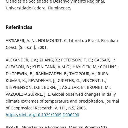
Ciências da Sociedade e Desenvolvimento Regional,
Universidade Federal Fluminense.
Referências
AB’SABER, A. N.; HOLMQUIST, C. Litoral do Brasil: Brazilian
Coast. [S.l: s.n.], 2001.
ALEXANDER, L.V.; ZHANG, X.; PETERSON, T. C.; CAESAR, J.;
GLEASON, B.; KLEIN TANK, A.M.G.; HAYLOCK, M.; COLLINS,
D.; TREWIN, B.; RAHIMZADEH, F.; TAGIPOUR, A.; RUPA
KUMAR, K.; REVADEKAR, J.; GRIFTHS, G.; VINCENT, L.;
STEPHENSON, D.B.; BURN, J.; AGUILAR, E.; BRUNET, M.;
VAZQUEZ-AGUIRRE, J. L. Global observed changes in daily
climate extremes of temperature and precipitation. Journal
of Geophysical Research, v. 111, n.5, 2006.
https://doi.org/10.1029/2005JD006290
BRASIL. Ministério da Economia. Manual Projeto Orla.