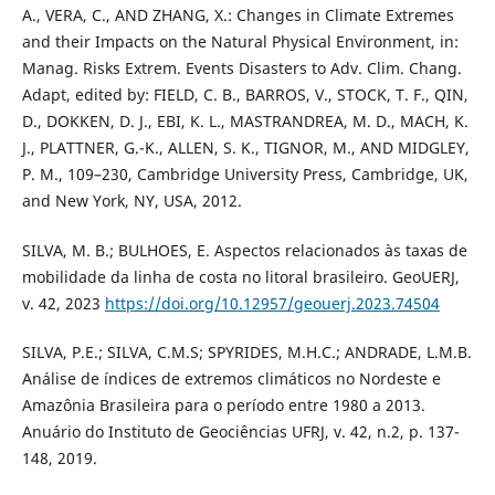
A., VERA, C., AND ZHANG, X.: Changes in Climate Extremes
and their Impacts on the Natural Physical Environment, in:
Manag. Risks Extrem. Events Disasters to Adv. Clim. Chang.
Adapt, edited by: FIELD, C. B., BARROS, V., STOCK, T. F., QIN,
D., DOKKEN, D. J., EBI, K. L., MASTRANDREA, M. D., MACH, K.
J., PLATTNER, G.-K., ALLEN, S. K., TIGNOR, M., AND MIDGLEY,
P. M., 109–230, Cambridge University Press, Cambridge, UK,
and New York, NY, USA, 2012.
SILVA, M. B.; BULHOES, E. Aspectos relacionados às taxas de
mobilidade da linha de costa no litoral brasileiro. GeoUERJ,
v. 42, 2023
https://doi.org/10.12957/geouerj.2023.74504
SILVA, P.E.; SILVA, C.M.S; SPYRIDES, M.H.C.; ANDRADE, L.M.B.
Análise de índices de extremos climáticos no Nordeste e
Amazônia Brasileira para o período entre 1980 a 2013.
Anuário do Instituto de Geociências UFRJ, v. 42, n.2, p. 137-
148, 2019.