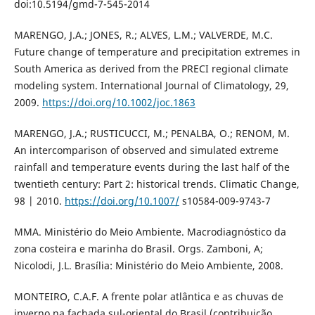
doi:10.5194/gmd-7-545-2014
MARENGO, J.A.; JONES, R.; ALVES, L.M.; VALVERDE, M.C.
Future change of temperature and precipitation extremes in
South America as derived from the PRECI regional climate
modeling system. International Journal of Climatology, 29,
2009.
https://doi.org/10.1002/joc.1863
MARENGO, J.A.; RUSTICUCCI, M.; PENALBA, O.; RENOM, M.
An intercomparison of observed and simulated extreme
rainfall and temperature events during the last half of the
twentieth century: Part 2: historical trends. Climatic Change,
98 | 2010.
https://doi.org/10.1007/
s10584-009-9743-7
MMA. Ministério do Meio Ambiente. Macrodiagnóstico da
zona costeira e marinha do Brasil. Orgs. Zamboni, A;
Nicolodi, J.L. Brasília: Ministério do Meio Ambiente, 2008.
MONTEIRO, C.A.F. A frente polar atlântica e as chuvas de
inverno na fachada sul-oriental do Brasil (contribuição