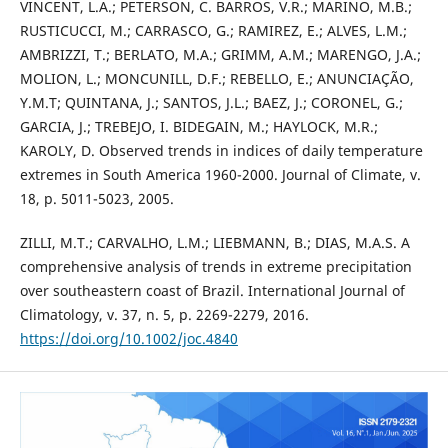
VINCENT, L.A.; PETERSON, C. BARROS, V.R.; MARINO, M.B.;
RUSTICUCCI, M.; CARRASCO, G.; RAMIREZ, E.; ALVES, L.M.;
AMBRIZZI, T.; BERLATO, M.A.; GRIMM, A.M.; MARENGO, J.A.;
MOLION, L.; MONCUNILL, D.F.; REBELLO, E.; ANUNCIAÇÃO,
Y.M.T; QUINTANA, J.; SANTOS, J.L.; BAEZ, J.; CORONEL, G.;
GARCIA, J.; TREBEJO, I. BIDEGAIN, M.; HAYLOCK, M.R.;
KAROLY, D. Observed trends in indices of daily temperature
extremes in South America 1960-2000. Journal of Climate, v.
18, p. 5011-5023, 2005.
ZILLI, M.T.; CARVALHO, L.M.; LIEBMANN, B.; DIAS, M.A.S. A
comprehensive analysis of trends in extreme precipitation
over southeastern coast of Brazil. International Journal of
Climatology, v. 37, n. 5, p. 2269-2279, 2016.
https://doi.org/10.1002/joc.4840