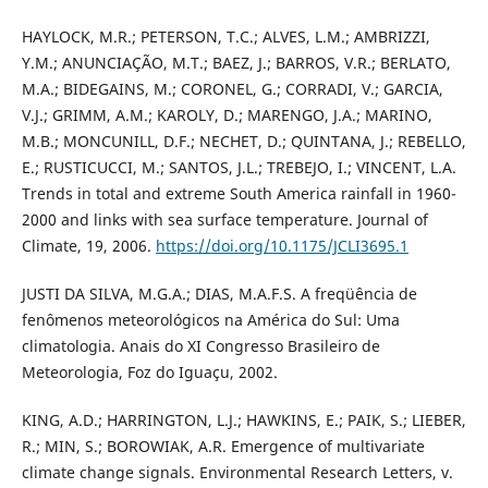
HAYLOCK, M.R.; PETERSON, T.C.; ALVES, L.M.; AMBRIZZI,
Y.M.; ANUNCIAÇÃO, M.T.; BAEZ, J.; BARROS, V.R.; BERLATO,
M.A.; BIDEGAINS, M.; CORONEL, G.; CORRADI, V.; GARCIA,
V.J.; GRIMM, A.M.; KAROLY, D.; MARENGO, J.A.; MARINO,
M.B.; MONCUNILL, D.F.; NECHET, D.; QUINTANA, J.; REBELLO,
E.; RUSTICUCCI, M.; SANTOS, J.L.; TREBEJO, I.; VINCENT, L.A.
Trends in total and extreme South America rainfall in 1960-
2000 and links with sea surface temperature. Journal of
Climate, 19, 2006.
https://doi.org/10.1175/JCLI3695.1
JUSTI DA SILVA, M.G.A.; DIAS, M.A.F.S. A freqüência de
fenômenos meteorológicos na América do Sul: Uma
climatologia. Anais do XI Congresso Brasileiro de
Meteorologia, Foz do Iguaçu, 2002.
KING, A.D.; HARRINGTON, L.J.; HAWKINS, E.; PAIK, S.; LIEBER,
R.; MIN, S.; BOROWIAK, A.R. Emergence of multivariate
climate change signals. Environmental Research Letters, v.