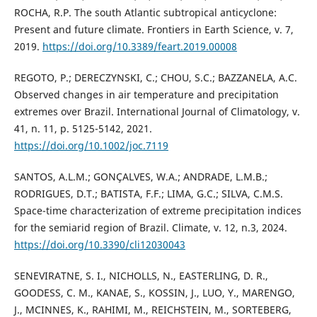
ROCHA, R.P. The south Atlantic subtropical anticyclone:
Present and future climate. Frontiers in Earth Science, v. 7,
2019.
https://doi.org/10.3389/feart.2019.00008
REGOTO, P.; DERECZYNSKI, C.; CHOU, S.C.; BAZZANELA, A.C.
Observed changes in air temperature and precipitation
extremes over Brazil. International Journal of Climatology, v.
41, n. 11, p. 5125-5142, 2021.
https://doi.org/10.1002/joc.7119
SANTOS, A.L.M.; GONÇALVES, W.A.; ANDRADE, L.M.B.;
RODRIGUES, D.T.; BATISTA, F.F.; LIMA, G.C.; SILVA, C.M.S.
Space-time characterization of extreme precipitation indices
for the semiarid region of Brazil. Climate, v. 12, n.3, 2024.
https://doi.org/10.3390/cli12030043
SENEVIRATNE, S. I., NICHOLLS, N., EASTERLING, D. R.,
GOODESS, C. M., KANAE, S., KOSSIN, J., LUO, Y., MARENGO,
J., MCINNES, K., RAHIMI, M., REICHSTEIN, M., SORTEBERG,