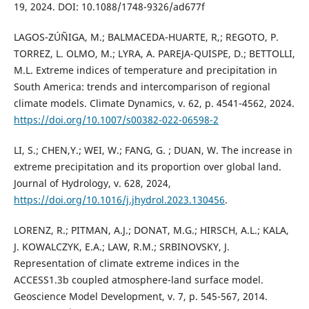
19, 2024. DOI: 10.1088/1748-9326/ad677f
LAGOS-ZÚÑIGA, M.; BALMACEDA-HUARTE, R,; REGOTO, P.
TORREZ, L. OLMO, M.; LYRA, A. PAREJA-QUISPE, D.; BETTOLLI,
M.L. Extreme indices of temperature and precipitation in
South America: trends and intercomparison of regional
climate models. Climate Dynamics, v. 62, p. 4541-4562, 2024.
https://doi.org/10.1007/s00382-022-06598-2
LI, S.; CHEN,Y.; WEI, W.; FANG, G. ; DUAN, W. The increase in
extreme precipitation and its proportion over global land.
Journal of Hydrology, v. 628, 2024,
https://doi.org/10.1016/j.jhydrol.2023.130456
.
LORENZ, R.; PITMAN, A.J.; DONAT, M.G.; HIRSCH, A.L.; KALA,
J. KOWALCZYK, E.A.; LAW, R.M.; SRBINOVSKY, J.
Representation of climate extreme indices in the
ACCESS1.3b coupled atmosphere-land surface model.
Geoscience Model Development, v. 7, p. 545-567, 2014.