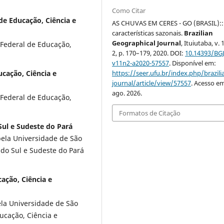
Como Citar
de Educação, Ciência e
AS CHUVAS EM CERES - GO (BRASIL)::
características sazonais.
Brazilian
Geographical Journal
, Ituiutaba, v. 1
o Federal de Educação,
2, p. 170–179, 2020. DOI:
10.14393/BGJ
v11n2-a2020-57557
. Disponível em:
https://seer.ufu.br/index.php/brazil
ucação, Ciência e
journal/article/view/57557
. Acesso e
ago. 2026.
o Federal de Educação,
Formatos de Citação
Sul e Sudeste do Pará
ela Universidade de São
 do Sul e Sudeste do Pará
cação, Ciência e
la Universidade de São
ducação, Ciência e