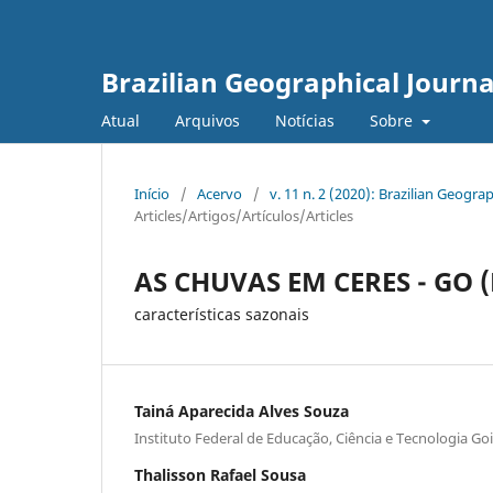
Brazilian Geographical Journa
Atual
Arquivos
Notícias
Sobre
Início
/
Acervo
/
v. 11 n. 2 (2020): Brazilian Geog
Articles/Artigos/Artículos/Articles
AS CHUVAS EM CERES - GO (
características sazonais
Tainá Aparecida Alves Souza
Instituto Federal de Educação, Ciência e Tecnologia Go
Thalisson Rafael Sousa