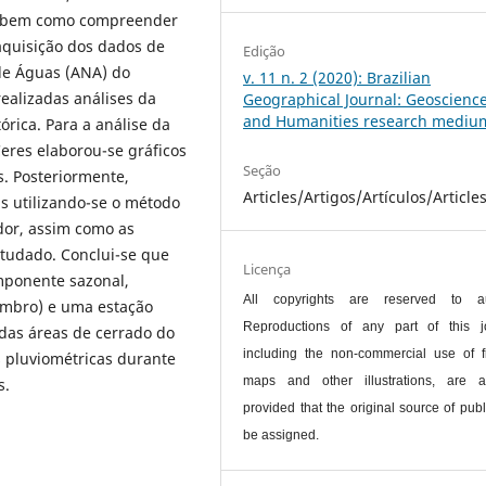
ão, bem como compreender
aquisição dos dados de
Edição
de Águas (ANA) do
v. 11 n. 2 (2020): Brazilian
ealizadas análises da
Geographical Journal: Geoscienc
and Humanities research mediu
rica. Para a análise da
eres elaborou-se gráficos
Seção
s. Posteriormente,
Articles/Artigos/Artículos/Article
s utilizando-se o método
dor, assim como as
studado. Conclui-se que
Licença
mponente sazonal,
All copyrights are reserved to au
tembro) e uma estação
Reproductions of any part of this jo
 das áreas de cerrado do
including the non-commercial use of f
s pluviométricas durante
maps and other illustrations, are a
s.
provided that the original source of publ
be assigned.