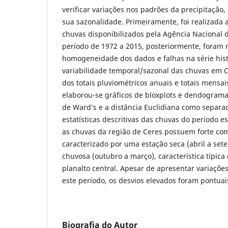
verificar variações nos padrões da precipitaç
sua sazonalidade. Primeiramente, foi realizada 
chuvas disponibilizados pela Agência Nacional 
período de 1972 a 2015, posteriormente, foram r
homogeneidade dos dados e falhas na série histó
variabilidade temporal/sazonal das chuvas em C
dos totais pluviométricos anuais e totais mensai
elaborou-se gráficos de bloxplots e dendograma
de Ward’s e a distância Euclidiana como separa
estatísticas descritivas das chuvas do período e
as chuvas da região de Ceres possuem forte co
caracterizado por uma estação seca (abril a se
chuvosa (outubro a março), característica típica
planalto central. Apesar de apresentar variaçõe
este período, os desvios elevados foram pontuai
Biografia do Autor