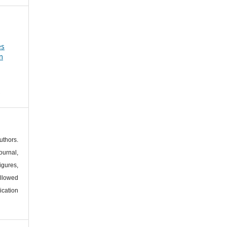
es
m
s
thors.
urnal,
igures,
llowed
ication