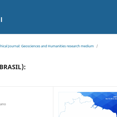
l
raphical Journal: Geosciences and Humanities research medium
/
BRASIL):
iano