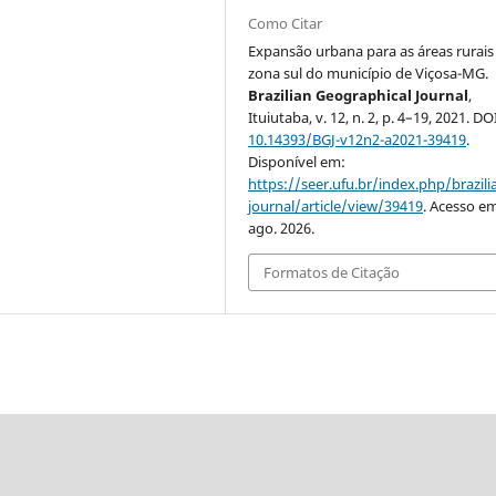
Como Citar
Expansão urbana para as áreas rurais
zona sul do município de Viçosa-MG.
Brazilian Geographical Journal
,
Ituiutaba, v. 12, n. 2, p. 4–19, 2021. DO
10.14393/BGJ-v12n2-a2021-39419
.
Disponível em:
https://seer.ufu.br/index.php/brazil
journal/article/view/39419
. Acesso em
ago. 2026.
Formatos de Citação