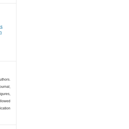
es
m
s
thors.
urnal,
igures,
llowed
ication