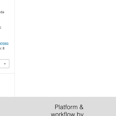
 da
I:
iangeo
: 8