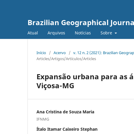
Brazilian Geographical Journa
Atual
Arquivos
Notícias
Sobre
Início
/
Acervo
/
v. 12 n. 2 (2021): Brazilian Geog
Articles/Artigos/Artículos/Articles
Expansão urbana para as ár
Viçosa-MG
Ana Cristina de Souza Maria
IFNMG
Ítalo Itamar Caixeiro Stephan