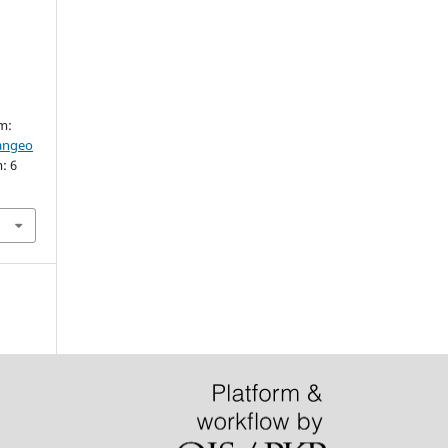
em:
iangeo
: 6