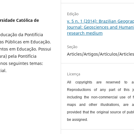
Edição
rsidade Católica de
v. 5 n. 1 (2014): Brazilian Geogra
Journal: Geosciences and Humani
research medium
ucação da Pontifícia
cas Públicas em Educação.
Seção
entos em Educação. Possui
Articles/Artigos/Artículos/Article
a) pela Pontifícia
 nos seguintes temas:
ial.
Licença
All copyrights are reserved to au
Reproductions of any part of this jo
including the non-commercial use of f
maps and other illustrations, are a
provided that the original source of publ
be assigned.