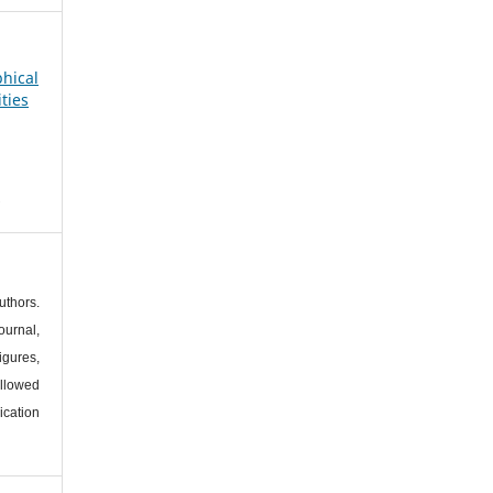
phical
ties
s
thors.
urnal,
igures,
llowed
ication