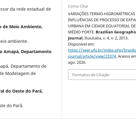
Como Citar
ssor da rede estadual de
VARIAÇÕES TERMO-HIGROMÉTRICAS 
INFLUÊNCIAS DE PROCESSO DE EXP
URBANA EM CIDADE EQUATORIAL DE
do de Meio Ambiente,
MÉDIO PORTE.
Brazilian Geographi
Journal
, Ituiutaba, v. 4, n. 2, 2013.
meio ambiente.
Disponível em:
https://seer.ufu.br/index.php/brazil
 do Amapá, Departamento
journal/article/view/23374
. Acesso em
ago. 2026.
Amapá, Departamento de
 de Modelagem de
Formatos de Citação
al do Oeste do Pará,
ste do Parã.