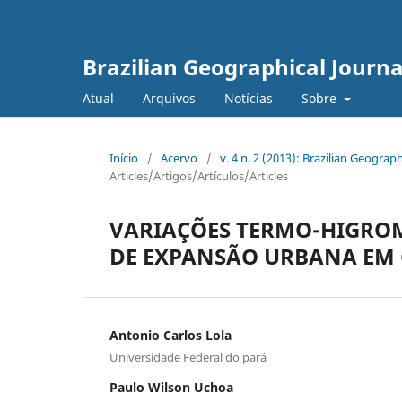
Brazilian Geographical Journa
Atual
Arquivos
Notícias
Sobre
Início
/
Acervo
/
v. 4 n. 2 (2013): Brazilian Geogr
Articles/Artigos/Artículos/Articles
VARIAÇÕES TERMO-HIGROM
DE EXPANSÃO URBANA EM 
Antonio Carlos Lola
Universidade Federal do pará
Paulo Wilson Uchoa