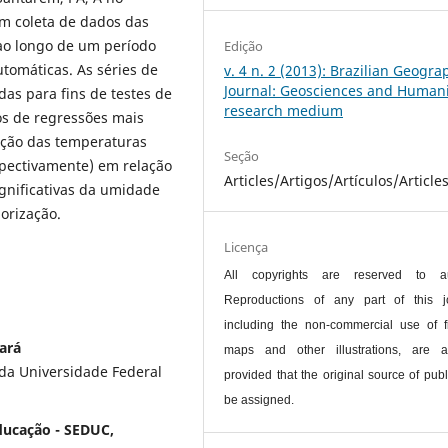
em coleta de dados das
 ao longo de um período
Edição
omáticas. As séries de
v. 4 n. 2 (2013): Brazilian Geogra
Journal: Geosciences and Humani
as para fins de testes de
research medium
os de regressões mais
iação das temperaturas
Seção
spectivamente) em relação
Articles/Artigos/Artículos/Article
ignificativas da umidade
orização.
Licença
All copyrights are reserved to au
Reproductions of any part of this jo
including the non-commercial use of f
ará
maps and other illustrations, are a
 da Universidade Federal
provided that the original source of publ
be assigned.
ducação - SEDUC,