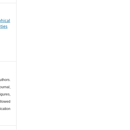
phical
ties
s
thors.
urnal,
igures,
llowed
ication