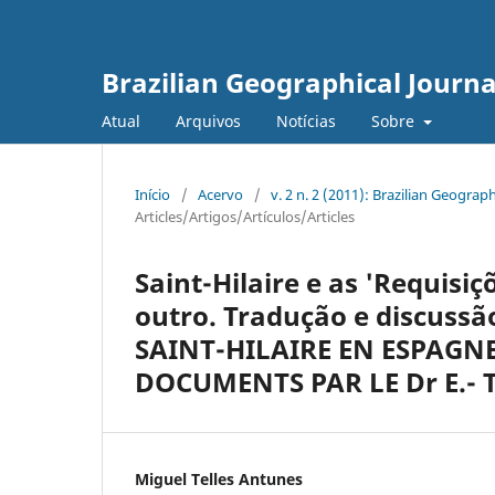
Brazilian Geographical Journa
Atual
Arquivos
Notícias
Sobre
Início
/
Acervo
/
v. 2 n. 2 (2011): Brazilian Geogr
Articles/Artigos/Artículos/Articles
Saint-Hilaire e as 'Requisiç
outro. Tradução e discuss
SAINT-HILAIRE EN ESPAGNE
DOCUMENTS PAR LE Dr E.- 
Miguel Telles Antunes