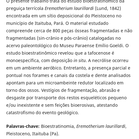
O presente trabalho trata do estudo bioestratinômico da
preguiça terrícola
Eremotherium laurillardi
(Lund, 1842)
encontrada em um sítio deposicional do Pleistoceno no
município de Itaituba, Pará. O material estudado
compreende cerca de 800 peças ósseas fragmentadas e não
fragmentadas (sin-crânio e pós-crânio) catalogadas no
acervo paleontológico do Museu Paraense Emílio Goeldi. O
estudo bioestratinômico revelou que a tafocenose é
monoespecífica, com deposição
in situ
. A necrólise ocorreu
em um ambiente aeróbico. Entretanto, a presença parcial e
pontual nos forames e canais da costela e dente analisados
apontam para um microambeinte redutor localizado em
torno dos ossos. Vestígios de fragmentação, abrasão e
desgaste por transporte dos restos esqueléticos pequeno
e/ou inexistente e sem feições bioerosivas, atestando
catastrofismo do evento geológico.
Palavras-chave:
Bioestratinomia,
Eremotherium laurillardi
,
Pleistoceno, Itaituba (Pa).