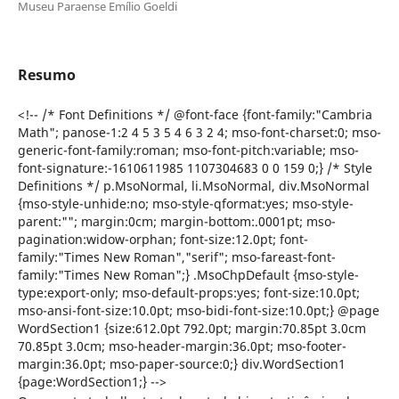
Museu Paraense Emílio Goeldi
Resumo
<!-- /* Font Definitions */ @font-face {font-family:"Cambria
Math"; panose-1:2 4 5 3 5 4 6 3 2 4; mso-font-charset:0; mso-
generic-font-family:roman; mso-font-pitch:variable; mso-
font-signature:-1610611985 1107304683 0 0 159 0;} /* Style
Definitions */ p.MsoNormal, li.MsoNormal, div.MsoNormal
{mso-style-unhide:no; mso-style-qformat:yes; mso-style-
parent:""; margin:0cm; margin-bottom:.0001pt; mso-
pagination:widow-orphan; font-size:12.0pt; font-
family:"Times New Roman","serif"; mso-fareast-font-
family:"Times New Roman";} .MsoChpDefault {mso-style-
type:export-only; mso-default-props:yes; font-size:10.0pt;
mso-ansi-font-size:10.0pt; mso-bidi-font-size:10.0pt;} @page
WordSection1 {size:612.0pt 792.0pt; margin:70.85pt 3.0cm
70.85pt 3.0cm; mso-header-margin:36.0pt; mso-footer-
margin:36.0pt; mso-paper-source:0;} div.WordSection1
{page:WordSection1;} -->