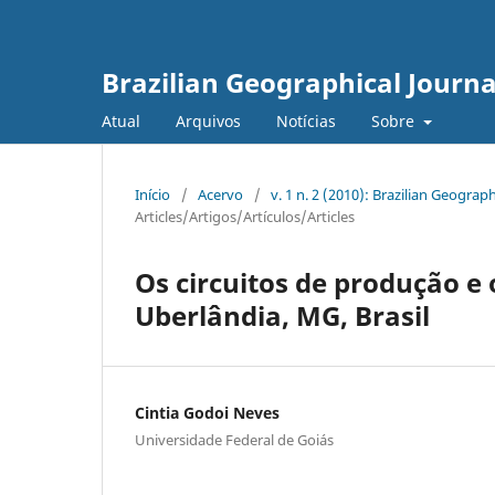
Brazilian Geographical Journa
Atual
Arquivos
Notícias
Sobre
Início
/
Acervo
/
v. 1 n. 2 (2010): Brazilian Geogr
Articles/Artigos/Artículos/Articles
Os circuitos de produção e
Uberlândia, MG, Brasil
Cintia Godoi Neves
Universidade Federal de Goiás