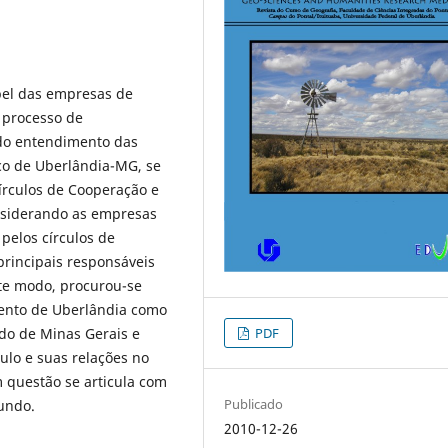
pel das empresas de
 processo de
r do entendimento das
ico de Uberlândia-MG, se
rculos de Cooperação e
onsiderando as empresas
pelos círculos de
rincipais responsáveis
ste modo, procurou-se
mento de Uberlândia como
PDF
ado de Minas Gerais e
culo e suas relações no
 questão se articula com
Publicado
mundo.
2010-12-26