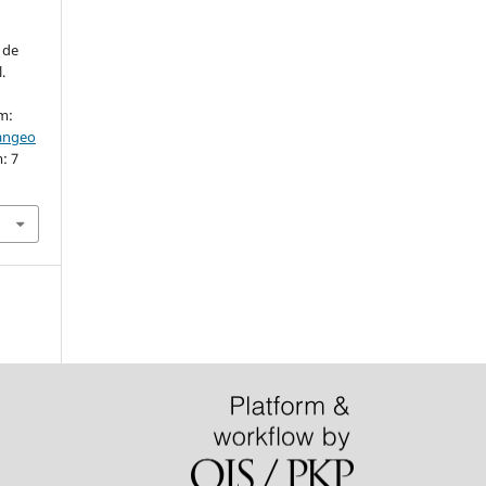
 de
.
em:
iangeo
: 7