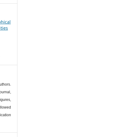
phical
ties
s
thors.
urnal,
igures,
llowed
ication