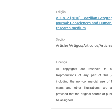
Edição
v. 1 n. 2 (2010): Brazilian Geogra
Journal: Geosciences and Humani
research medium
Seção
Articles/Artigos/Artículos/Article
Licença
All copyrights are reserved to au
Reproductions of any part of this jo
including the non-commercial use of f
maps and other illustrations, are a
provided that the original source of publ
be assigned.