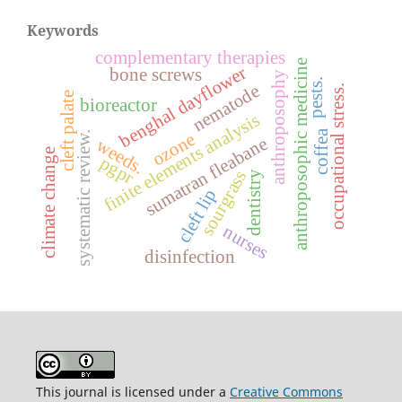
Keywords
complementary therapies
anthroposophic medicine
benghal dayflower
bone screws
anthroposophy
pests.
nematode
occupational stress.
cleft palate
bioreactor
finite elements analysis
coffea
systematic review.
ozone
sumatran fleabane
weeds.
climate change
pgpr
sourgrass
dentistry
cleft lip
nurses
disinfection
This journal is licensed under a
Creative Commons