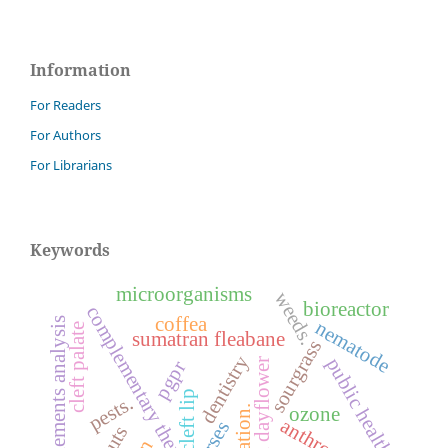
Information
For Readers
For Authors
For Librarians
Keywords
microorganisms
weeds.
bioreactor
complementary therapies
coffea
finite elements analysis
nematode
cleft palate
sumatran fleabane
sourgrass
dentistry
public health
benghal dayflower
pgpr
cleft lip
pests.
ozone
nurses