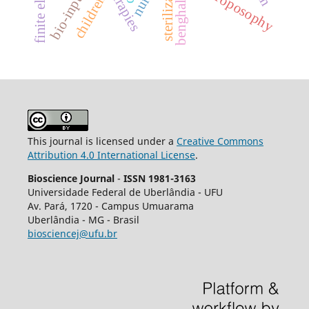
sterilization.
anthroposophy
bio-inputs
children
This journal is licensed under a
Creative Commons
Attribution 4.0 International License
.
Bioscience Journal
-
ISSN 1981-3163
Universidade Federal de Uberlândia - UFU
Av.
Pará, 1720 - Campus Umuarama
Uberlândia - MG - Brasil
biosciencej@ufu.br