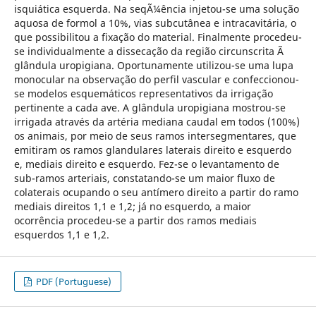
isquiática esquerda. Na seqÃ¼ência injetou-se uma solução
aquosa de formol a 10%, vias subcutânea e intracavitária, o
que possibilitou a fixação do material. Finalmente procedeu-
se individualmente a dissecação da região circunscrita Ã
glândula uropigiana. Oportunamente utilizou-se uma lupa
monocular na observação do perfil vascular e confeccionou-
se modelos esquemáticos representativos da irrigação
pertinente a cada ave. A glândula uropigiana mostrou-se
irrigada através da artéria mediana caudal em todos (100%)
os animais, por meio de seus ramos intersegmentares, que
emitiram os ramos glandulares laterais direito e esquerdo
e, mediais direito e esquerdo. Fez-se o levantamento de
sub-ramos arteriais, constatando-se um maior fluxo de
colaterais ocupando o seu antímero direito a partir do ramo
mediais direitos 1,1 e 1,2; já no esquerdo, a maior
ocorrência procedeu-se a partir dos ramos mediais
esquerdos 1,1 e 1,2.
PDF (Portuguese)