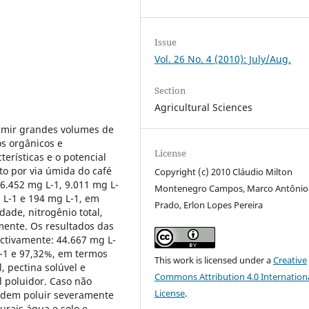
Issue
Vol. 26 No. 4 (2010): July/Aug.
Section
Agricultural Sciences
umir grandes volumes de
s orgânicos e
License
erísticas e o potencial
o por via úmida do café
Copyright (c) 2010 Cláudio Milton
6.452 mg L-1, 9.011 mg L-
Montenegro Campos, Marco Antônio C
g L-1 e 194 mg L-1, em
Prado, Erlon Lopes Pereira
ade, nitrogênio total,
mente. Os resultados das
ectivamente: 44.667 mg L-
L-1 e 97,32%, em termos
This work is licensed under a
Creative
l, pectina solúvel e
Commons Attribution 4.0 Internation
 poluidor. Caso não
License
.
odem poluir severamente
rais água e solo e,