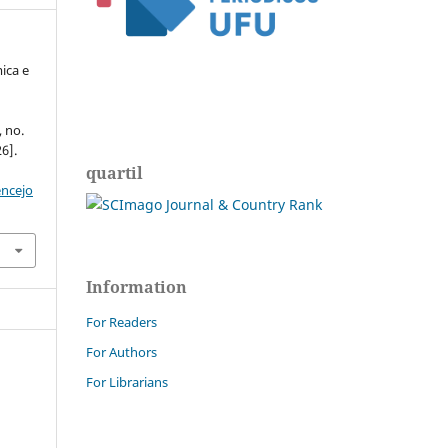
ica e
, no.
6].
quartil
encejo
Information
For Readers
For Authors
For Librarians