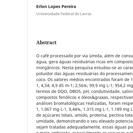
Erlon Lopes Pereira
Universidade Federal de Lavras
Abstract
O café processado por via úmida, além de cons
água, gera águas residuárias ricas em composto
inorgânicos. Nesta pesquisa estudou-se as caract
poluidor das águas residuárias do processament
coco. Os valores médios encontrados foram de 1
1, 4,54; 4,9 dS m-1; 2,56%; 99,9 mg L-1; 954,2 m
termos de DQO, DBO5, pH, condutividade, salinid
compostos fenólicos e óleos&graxas, respectiva
análises bromatológicas realizadas, foram resp
1, 1.067 mg L-1, 0,44%, 1.315 mg L-1, 1.189 mg 
de açúcares totais, amido, proteína, pectina tota
umidade, demonstrando o seu elevado potencial
sejam tratadas adequadamente, essas águas p
o meio ambiente, especialmente os recursos natu