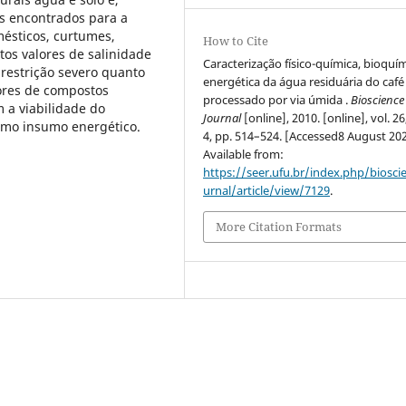
s encontrados para a
ésticos, curtumes,
How to Cite
ltos valores de salinidade
Caracterização físico-química, bioquím
restrição severo quanto
energética da água residuária do café
lores de compostos
processado por via úmida .
Bioscience
 a viabilidade do
Journal
[online], 2010. [online], vol. 26
omo insumo energético.
4, pp. 514–524. [Accessed8 August 202
Available from:
https://seer.ufu.br/index.php/biosci
urnal/article/view/7129
.
More Citation Formats