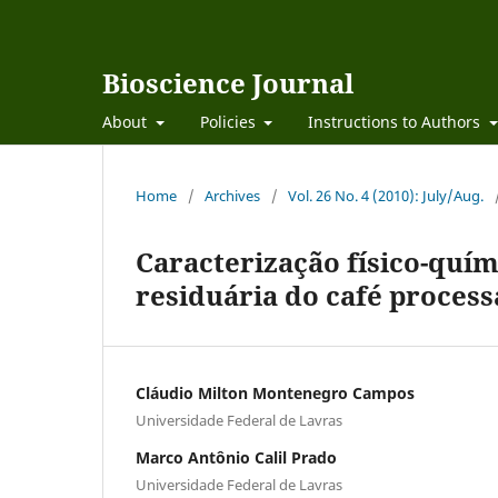
Bioscience Journal
About
Policies
Instructions to Authors
Home
/
Archives
/
Vol. 26 No. 4 (2010): July/Aug.
Caracterização físico-quím
residuária do café proces
Cláudio Milton Montenegro Campos
Universidade Federal de Lavras
Marco Antônio Calil Prado
Universidade Federal de Lavras