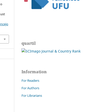
do
gust
encejo
quartil
Information
For Readers
For Authors
For Librarians