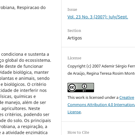
robiana, Respiracao do
Issue
Vol. 23 No. 3 (2007): July/Sept.
Section
Artigos
 condiciona e sustenta a
License
ço global do ecossistema.
de deste de funcionar
Copyright (c) 2007 Ademir Sérgio Ferr
vidade biológica, manter
de Araújo, Regina Teresa Rosim Mont
plantas e animais, sendo
e biológicos. O critério
idade de interferir nos
ísicas, químicas e
This work is licensed under a
Creative
 de manejo, além de ser
Commons Attribution 4.0 Internation
e agricultores. Neste
License
.
s critérios, podendo ser
de do solo. Os principais
obiana, a respiração, a
e a atividade enzimática
How to Cite