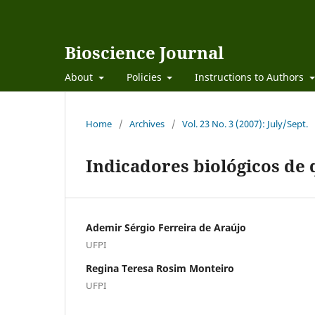
Bioscience Journal
About
Policies
Instructions to Authors
Home
/
Archives
/
Vol. 23 No. 3 (2007): July/Sept.
Indicadores biológicos de 
Ademir Sérgio Ferreira de Araújo
UFPI
Regina Teresa Rosim Monteiro
UFPI