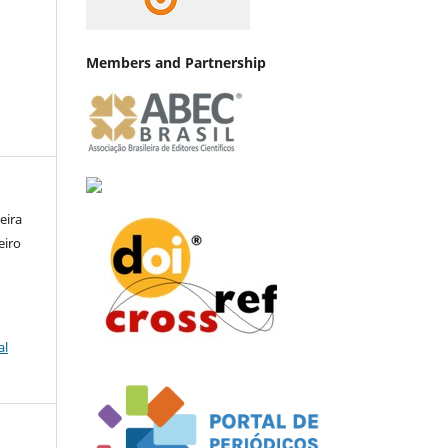
Members and Partnership
eira
eiro
al