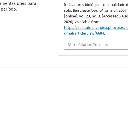
ramentas úteis para
Indicadores biológicos de qualidade 
 período.
solo.
Bioscience Journal
[online], 2007.
[online], vol. 23, no. 3. [Accessed6 Au
2026]. Available from:
https://seer.ufu.br/index.php/biosci
urnal/article/view/6684
.
More Citation Formats