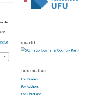
as de
.
gust
encejo
quartil
Information
For Readers
For Authors
For Librarians