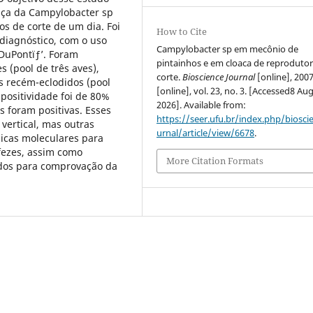
nça da Campylobacter sp
s de corte de um dia. Foi
How to Cite
 diagnóstico, com o uso
Campylobacter sp em mecônio de
DuPontïƒ’. Foram
pintainhos e em cloaca de reprodutor
s (pool de três aves),
corte.
Bioscience Journal
[online], 2007
s recém-eclodidos (pool
[online], vol. 23, no. 3. [Accessed8 Au
 positividade foi de 80%
2026]. Available from:
s foram positivas. Esses
https://seer.ufu.br/index.php/biosci
vertical, mas outras
urnal/article/view/6678
.
icas moleculares para
fezes, assim como
More Citation Formats
ados para comprovação da