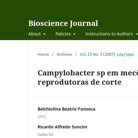
Bioscience Journal
About
Policies
Instructions to Authors
Home
/
Archives
/
Vol. 23 No. 3 (2007): July/Sept.
Campylobacter sp em mecôn
reprodutoras de corte
Belchiolina Beatriz Fonseca
UFU
Ricardo Alfredo Soncini
Sadia-SA