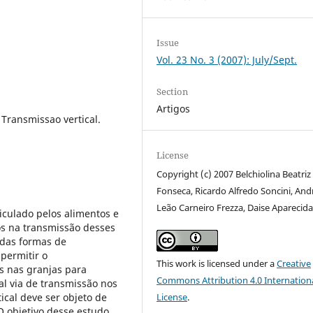
Issue
Vol. 23 No. 3 (2007): July/Sept.
Section
Artigos
Transmissao vertical.
License
Copyright (c) 2007 Belchiolina Beatriz
Fonseca, Ricardo Alfredo Soncini, And
Leão Carneiro Frezza, Daise Aparecida
culado pelos alimentos e
os na transmissão desses
das formas de
permitir o
This work is licensed under a
Creative
s nas granjas para
Commons Attribution 4.0 Internation
al via de transmissão nos
ical deve ser objeto de
License
.
O objetivo desse estudo