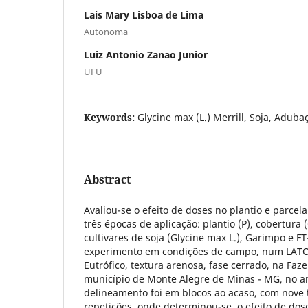
Lais Mary Lisboa de Lima
Autonoma
Luiz Antonio Zanao Junior
UFU
Keywords:
Glycine max (L.) Merrill, Soja, Aduba
Abstract
Avaliou-se o efeito de doses no plantio e parce
três épocas de aplicação: plantio (P), cobertura (
cultivares de soja (Glycine max L.), Garimpo e FT-
experimento em condições de campo, num LA
Eutrófico, textura arenosa, fase cerrado, na Faz
município de Monte Alegre de Minas - MG, no a
delineamento foi em blocos ao acaso, com nove
repetições, onde determinou-se, o efeito de dose