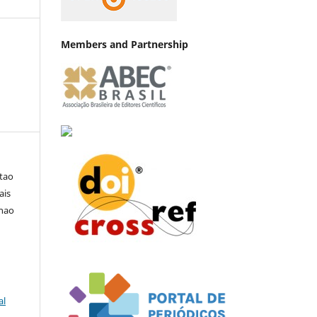
Members and Partnership
ntao
ais
anao
al