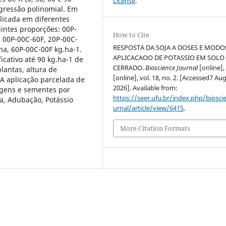
License
.
egressão polinomial. Em
plicada em diferentes
intes proporções: 00P-
How to Cite
, 00P-00C-60F, 20P-00C-
RESPOSTA DA SOJA A DOSES E MODO
a, 60P-00C-00F kg.ha-1.
APLICACAOO DE POTASSIO EM SOLO
cativo até 90 kg.ha-1 de
CERRADO.
Bioscience Journal
[online],
lantas, altura de
[online], vol. 18, no. 2. [Accessed7 Au
 A aplicação parcelada de
2026]. Available from:
agens e sementes por
https://seer.ufu.br/index.php/biosci
ja, Adubação, Potássio
urnal/article/view/6415
.
More Citation Formats