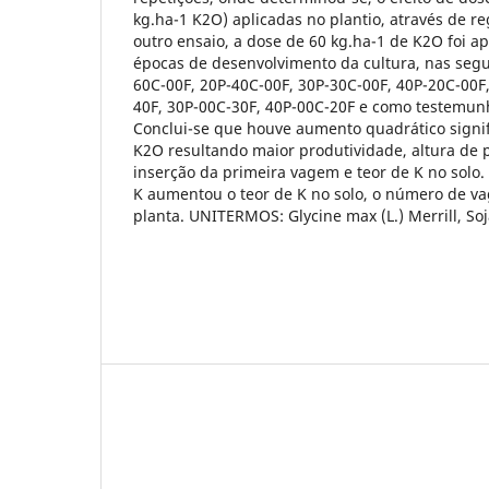
kg.ha-1 K2O) aplicadas no plantio, através de r
outro ensaio, a dose de 60 kg.ha-1 de K2O foi a
épocas de desenvolvimento da cultura, nas segu
60C-00F, 20P-40C-00F, 30P-30C-00F, 40P-20C-00F
40F, 30P-00C-30F, 40P-00C-20F e como testemunh
Conclui-se que houve aumento quadrático signifi
K2O resultando maior produtividade, altura de p
inserção da primeira vagem e teor de K no solo.
K aumentou o teor de K no solo, o número de v
planta. UNITERMOS: Glycine max (L.) Merrill, So