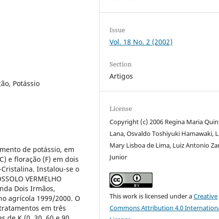
Issue
Vol. 18 No. 2 (2002)
Section
Artigos
ção, Potássio
License
Copyright (c) 2006 Regina Maria Qui
Lana, Osvaldo Toshiyuki Hamawaki, L
Mary Lisboa de Lima, Luiz Antonio Z
lamento de potássio, em
Junior
C) e floração (F) em dois
Cristalina. Instalou-se o
TOSSOLO VERMELHO
enda Dois Irmãos,
This work is licensed under a
Creative
no agrícola 1999/2000. O
 tratamentos em três
Commons Attribution 4.0 Internation
s de K (0, 30, 60 e 90