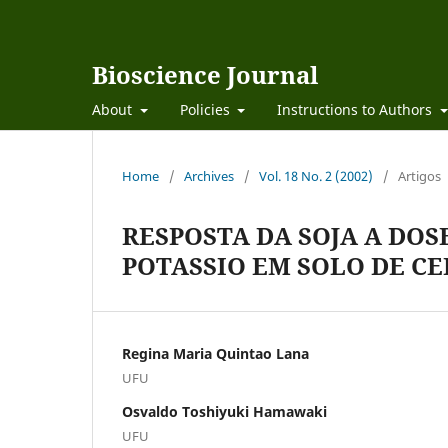
Bioscience Journal
About
Policies
Instructions to Authors
Home
/
Archives
/
Vol. 18 No. 2 (2002)
/
Artigos
RESPOSTA DA SOJA A DOS
POTASSIO EM SOLO DE C
Regina Maria Quintao Lana
UFU
Osvaldo Toshiyuki Hamawaki
UFU