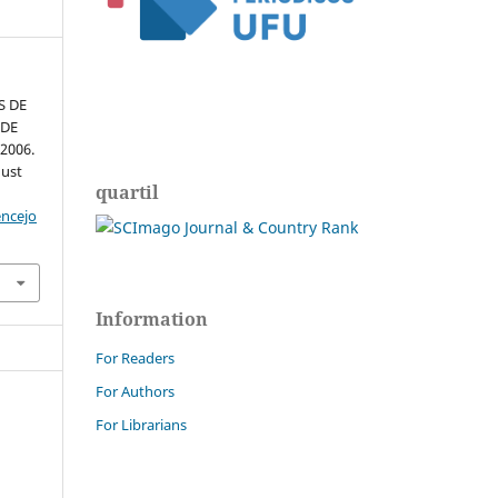
S DE
 DE
 2006.
gust
quartil
encejo
Information
For Readers
For Authors
For Librarians