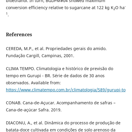
bioethanol. In turn, BGDPM#04 showed maximum
-
conversion efficiency relative to sugarcane at 122 kg K
O ha
2
1
.
References
CEREDA, M.P., et al. Propriedades gerais do amido.
Fundação Cargill, Campinas, 2001.
CLIMA TEMPO. Climatologia e histórico de previsão do
tempo em Gurupi - BR. Série de dados de 30 anos
observados. Available from:
https://www.climatempo.com.br/climatologia/589/gurupi-to
CONAB. Cana-de-Açucar. Acompanhamento de safras –
Cana-de-açúcar Safra. 2019.
DIACONU, A., et al. Dinâmica do processo de produção de
batata-doce cultivada em condições de solo arenoso da