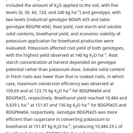
included the amount of K
O applied to the soil, with five
2
-1
levels (0, 30, 60, 120, and 240 kg ha
) and genotype, with
two levels (industrial genotype BDGPI #25 and table
genotype BDGPM #04). Root yield, root starch and soluble
solid contents, bioethanol yield, and economic viability of
potassium application for bioethanol production were
evaluated. Potassium affected root yield of both genotypes,
-1
with the highest yield observed at 140 kg K
O ha
. Root
2
starch concentration at harvest depended on genotype
potential rather than potassium dose. Soluble solid content
in fresh roots was lower than that in cooked roots, in which
case, maximum conversion efficiency was observed at
-1
109,69 and at 123.75 kg K
O ha
for BDGPM#04 and
2
BDGPI#25, respectively. Bioethanol yield reached 10,484 and
-1
-1
9,839 L ha
at 151.87 and 136 kg K
O ha
for BDGPI#25 and
2
BDGPM#04, respectively. Genotype BDGPI#25 was more
efficient than sugarcane in converting potassium to
-1
bioethanol at 151.87 kg K
O ha
, producing 10,484.29 L of
2