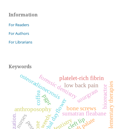
Information
For Readers
For Authors
For Librarians
Keywords
osteoradionecrosis
forensic dentistry
platelet-rich fibrin
complementary therapies
low back pain
bioreactor
sourgrass
coffea
pgpr
benghal dayflower
bone screws
anthroposophy
sumatran fleabane
weeds.
nurses
sterilization.
cleft lip
cleft palate
dentistry
pests.
ozone