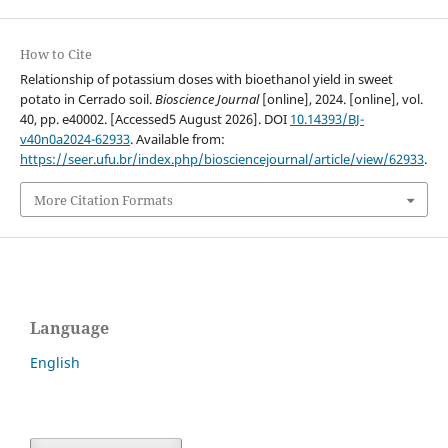
How to Cite
Relationship of potassium doses with bioethanol yield in sweet
potato in Cerrado soil.
Bioscience Journal
[online], 2024. [online], vol.
40, pp. e40002. [Accessed5 August 2026]. DOI
10.14393/BJ-
v40n0a2024-62933
. Available from:
https://seer.ufu.br/index.php/biosciencejournal/article/view/62933
.
More Citation Formats
Language
English