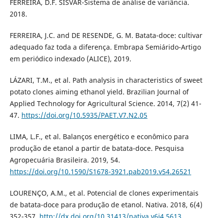
FERREIRA, D.F. SISVAR-Sistema de análise de variância.
2018.
FERREIRA, J.C. and DE RESENDE, G. M. Batata-doce: cultivar
adequado faz toda a diferença. Embrapa Semiárido-Artigo
em periódico indexado (ALICE), 2019.
LÁZARI, T.M., et al. Path analysis in characteristics of sweet
potato clones aiming ethanol yield. Brazilian Journal of
Applied Technology for Agricultural Science. 2014, 7(2) 41-
47.
https://doi.org/10.5935/PAET.V7.N2.05
LIMA, L.F., et al. Balanços energético e econômico para
produção de etanol a partir de batata-doce. Pesquisa
Agropecuária Brasileira. 2019, 54.
https://doi.org/10.1590/S1678-3921.pab2019.v54.26521
LOURENÇO, A.M., et al. Potencial de clones experimentais
de batata-doce para produção de etanol. Nativa. 2018, 6(4)
352-357.
http://dx.doi.org/10.31413/nativa.v6i4.5613