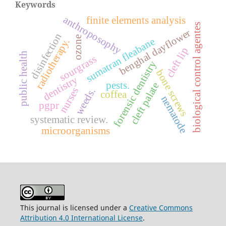
Keywords
anthroposophy
finite elements analysis
biological control agentes
benghal dayflower
disinfection
ozone
sumatran fleabane
radiotherapy.
cleft lip
public health
sourgrass
forensic dentistry
bone screws
dentistry
pests.
cleft palate
nurses
weeds.
coffea
nematode
pgpr
systematic review.
microorganisms
This journal is licensed under a
Creative Commons
Attribution 4.0 International License
.