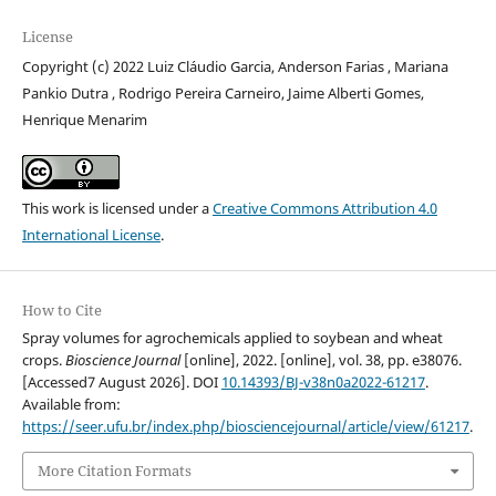
License
Copyright (c) 2022 Luiz Cláudio Garcia, Anderson Farias , Mariana
Pankio Dutra , Rodrigo Pereira Carneiro, Jaime Alberti Gomes,
Henrique Menarim
This work is licensed under a
Creative Commons Attribution 4.0
International License
.
How to Cite
Spray volumes for agrochemicals applied to soybean and wheat
crops.
Bioscience Journal
[online], 2022. [online], vol. 38, pp. e38076.
[Accessed7 August 2026]. DOI
10.14393/BJ-v38n0a2022-61217
.
Available from:
https://seer.ufu.br/index.php/biosciencejournal/article/view/61217
.
More Citation Formats