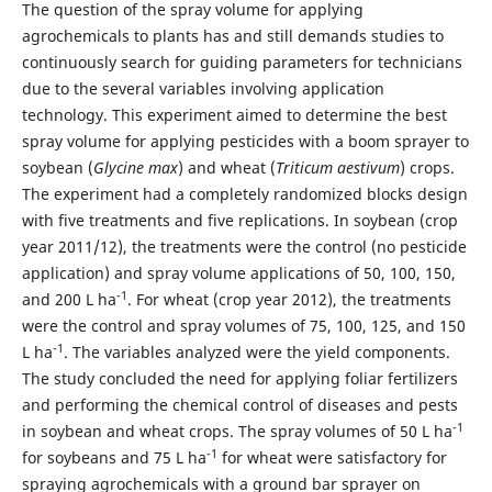
The question of the spray volume for applying
agrochemicals to plants has and still demands studies to
continuously search for guiding parameters for technicians
due to the several variables involving application
technology. This experiment aimed to determine the best
spray volume for applying pesticides with a boom sprayer to
soybean (
Glycine max
) and wheat (
Triticum aestivum
) crops.
The experiment had a completely randomized blocks design
with five treatments and five replications. In soybean (crop
year 2011/12), the treatments were the control (no pesticide
application) and spray volume applications of 50, 100, 150,
-1
and 200 L ha
. For wheat (crop year 2012), the treatments
were the control and spray volumes of 75, 100, 125, and 150
-1
L ha
. The variables analyzed were the yield components.
The study concluded the need for applying foliar fertilizers
and performing the chemical control of diseases and pests
-1
in soybean and wheat crops. The spray volumes of 50 L ha
-1
for soybeans and 75 L ha
for wheat were satisfactory for
spraying agrochemicals with a ground bar sprayer on