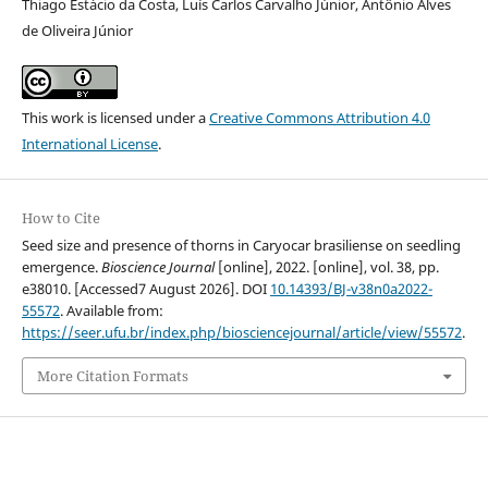
Thiago Estácio da Costa, Luís Carlos Carvalho Júnior, Antônio Alves
de Oliveira Júnior
This work is licensed under a
Creative Commons Attribution 4.0
International License
.
How to Cite
Seed size and presence of thorns in Caryocar brasiliense on seedling
emergence.
Bioscience Journal
[online], 2022. [online], vol. 38, pp.
e38010. [Accessed7 August 2026]. DOI
10.14393/BJ-v38n0a2022-
55572
. Available from:
https://seer.ufu.br/index.php/biosciencejournal/article/view/55572
.
More Citation Formats