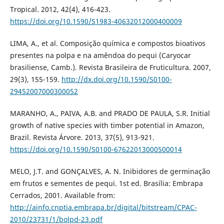
Tropical. 2012, 42(4), 416-423.
https://doi.org/10.1590/S1983-40632012000400009
LIMA, A., et al. Composição química e compostos bioativos
presentes na polpa e na amêndoa do pequi (Caryocar
brasiliense, Camb.). Revista Brasileira de Fruticultura. 2007,
29(3), 155-159.
http://dx.doi.org/10.1590/S0100-
29452007000300052
MARANHO, A., PAIVA, A.B. and PRADO DE PAULA, S.R. Initial
growth of native species with timber potential in Amazon,
Brazil. Revista Árvore. 2013, 37(5), 913-921.
https://doi.org/10.1590/S0100-67622013000500014
MELO, J.T. and GONÇALVES, A. N. Inibidores de germinação
em frutos e sementes de pequi. 1st ed. Brasília: Embrapa
Cerrados, 2001. Available from:
http://ainfo.cnptia.embrapa.br/digital/bitstream/CPAC-
2010/23731/1/bolpd-23.pdf