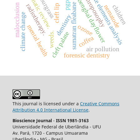
systematic review.
finite elements analysis
anthroposophy
sourgrass
benghal dayflower
pgpr
sumatran fleabane
malocclusion
radiotherapy.
cleft lip
nematode
children
climate change
dentistry
ozone
mental health
weeds.
cleft palate
coffea
air pollution
forensic dentistry
This journal is licensed under a
Creative Commons
Attribution 4.0 International License
.
Bioscience Journal
-
ISSN 1981-3163
Universidade Federal de Uberlândia - UFU
Av.
Pará, 1720 - Campus Umuarama
Uberlândia - MG - Brasil