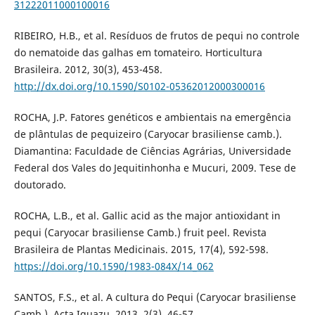
31222011000100016
RIBEIRO, H.B., et al. Resíduos de frutos de pequi no controle
do nematoide das galhas em tomateiro. Horticultura
Brasileira. 2012, 30(3), 453-458.
http://dx.doi.org/10.1590/S0102-05362012000300016
ROCHA, J.P. Fatores genéticos e ambientais na emergência
de plântulas de pequizeiro (Caryocar brasiliense camb.).
Diamantina: Faculdade de Ciências Agrárias, Universidade
Federal dos Vales do Jequitinhonha e Mucuri, 2009. Tese de
doutorado.
ROCHA, L.B., et al. Gallic acid as the major antioxidant in
pequi (Caryocar brasiliense Camb.) fruit peel. Revista
Brasileira de Plantas Medicinais. 2015, 17(4), 592-598.
https://doi.org/10.1590/1983-084X/14_062
SANTOS, F.S., et al. A cultura do Pequi (Caryocar brasiliense
Camb.). Acta Iguazu. 2013, 2(3), 46-57.