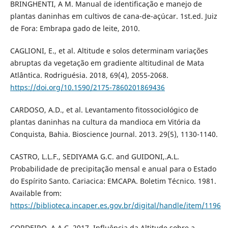
BRINGHENTI, A M. Manual de identificação e manejo de
plantas daninhas em cultivos de cana-de-açúcar. 1st.ed. Juiz
de Fora: Embrapa gado de leite, 2010.
CAGLIONI, E., et al. Altitude e solos determinam variações
abruptas da vegetação em gradiente altitudinal de Mata
Atlântica. Rodriguésia. 2018, 69(4), 2055-2068.
https://doi.org/10.1590/2175-7860201869436
CARDOSO, A.D., et al. Levantamento fitossociológico de
plantas daninhas na cultura da mandioca em Vitória da
Conquista, Bahia. Bioscience Journal. 2013. 29(5), 1130-1140.
CASTRO, L.L.F., SEDIYAMA G.C. and GUIDONI,.A.L.
Probabilidade de precipitação mensal e anual para o Estado
do Espírito Santo. Cariacica: EMCAPA. Boletim Técnico. 1981.
Available from:
https://biblioteca.incaper.es.gov.br/digital/handle/item/1196
CORDEIRO, A.A.C. 2017. Influência da Altitude sobre a