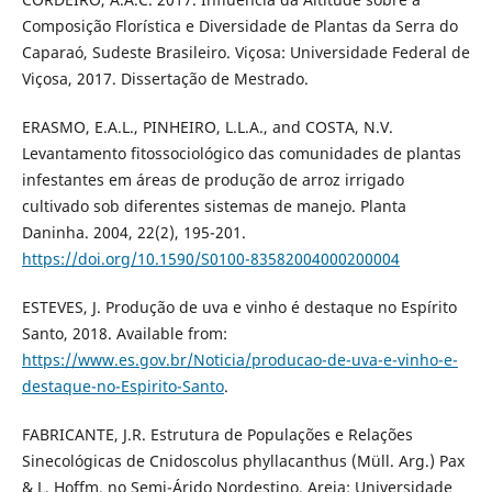
Composição Florística e Diversidade de Plantas da Serra do
Caparaó, Sudeste Brasileiro. Viçosa: Universidade Federal de
Viçosa, 2017. Dissertação de Mestrado.
ERASMO, E.A.L., PINHEIRO, L.L.A., and COSTA, N.V.
Levantamento fitossociológico das comunidades de plantas
infestantes em áreas de produção de arroz irrigado
cultivado sob diferentes sistemas de manejo. Planta
Daninha. 2004, 22(2), 195-201.
https://doi.org/10.1590/S0100-83582004000200004
ESTEVES, J. Produção de uva e vinho é destaque no Espírito
Santo, 2018. Available from:
https://www.es.gov.br/Noticia/producao-de-uva-e-vinho-e-
destaque-no-Espirito-Santo
.
FABRICANTE, J.R. Estrutura de Populações e Relações
Sinecológicas de Cnidoscolus phyllacanthus (Müll. Arg.) Pax
& L. Hoffm. no Semi-Árido Nordestino. Areia: Universidade