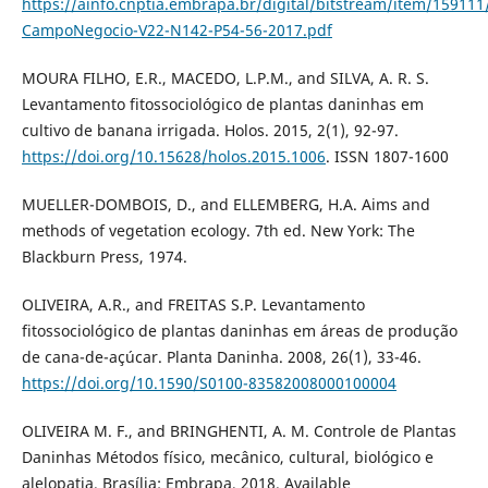
https://ainfo.cnptia.embrapa.br/digital/bitstream/item/159111
CampoNegocio-V22-N142-P54-56-2017.pdf
MOURA FILHO, E.R., MACEDO, L.P.M., and SILVA, A. R. S.
Levantamento fitossociológico de plantas daninhas em
cultivo de banana irrigada. Holos. 2015, 2(1), 92-97.
https://doi.org/10.15628/holos.2015.1006
. ISSN 1807-1600
MUELLER-DOMBOIS, D., and ELLEMBERG, H.A. Aims and
methods of vegetation ecology. 7th ed. New York: The
Blackburn Press, 1974.
OLIVEIRA, A.R., and FREITAS S.P. Levantamento
fitossociológico de plantas daninhas em áreas de produção
de cana-de-açúcar. Planta Daninha. 2008, 26(1), 33-46.
https://doi.org/10.1590/S0100-83582008000100004
OLIVEIRA M. F., and BRINGHENTI, A. M. Controle de Plantas
Daninhas Métodos físico, mecânico, cultural, biológico e
alelopatia. Brasília: Embrapa, 2018. Available