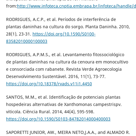
from:
http://www.infoteca.cnptia.embrapa.br/infoteca/handle/
RODRIGUES, A.C.P., et al. Períodos de interferência de
plantas daninhas na cultura do sorgo. Planta Daninha. 2010,
28(1), 23-31.
https://doi.org/10.1590/S0100-
83582010000100003
RODRIGUES, A.P.M.S., et al. Levantamento fitossociológico
de plantas daninhas na cultura da cenoura em monocultivo
e consorciada com rabanete. Revista Verde Agroecologia
Desenvolvimento Sustentável. 2016, 11(1), 73-77.
https://doi.org/10.18378/rvads.v11i1.4450
SANTOS, M.M., et al. Identificação de potenciais plantas
hospedeiras alternativas de Xanthomonas campestrispv.
viticola. Ciência Rural. 2014, 44(4), 595-598.
https://doi.org/10.1590/S0103-84782014000400003
SAPORETTI JUNIOR, AW., MEIRA NETO,J.A.A., and ALMADO R.