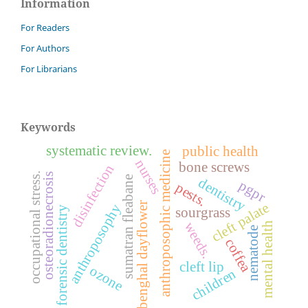
Information
For Readers
For Authors
For Librarians
Keywords
systematic review.
public health
anthroposophic medicine
nurses
bone screws
disinfection
occupational stress.
osteoradionecrosis
sumatran fleabane
dentistry
pgpr
pests.
cleft palate
benghal dayflower
anthroposophy
forensic dentistry
sourgrass
weeds.
mental health
nematode
coffea
cleft lip
ozone
children