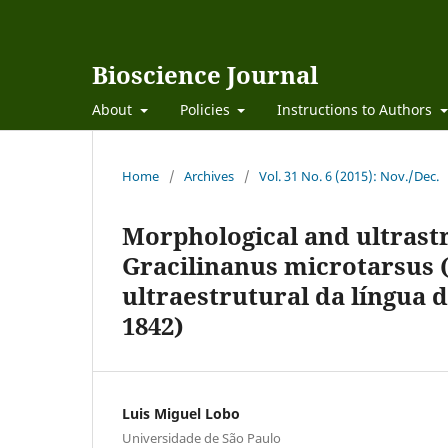
Bioscience Journal
About
Policies
Instructions to Authors
Home
/
Archives
/
Vol. 31 No. 6 (2015): Nov./Dec.
Morphological and ultrastr
Gracilinanus microtarsus 
ultraestrutural da língua 
1842)
Luis Miguel Lobo
Universidade de São Paulo