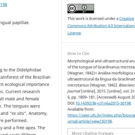
0198
This work is licensed under a
Creative
ngual papillae.
Commons Attribution 4.0 Internation
License
.
How to Cite
Morphological and ultrastructural ana
of the tongue of Gracilinanus microta
g to the Didelphidae
(Wagner, 1842)= Análise morfológica 
ainforest of the Brazilian
ultraestrutural da língua da Gracilina
t ecological importance
microtarsus (Wagner, 1842).
Bioscien
Journal
[online], 2015. [online], vol. 31
es. Current research
6, pp. 1809–181. [Accessed6 August 20
ult male and female
DOI
10.14393/BJ-v31n6a2015-30198
.
e. The tongues were
Available from:
 and "
ex situ
". Anatomy,
https://seer.ufu.br/index.php/biosci
ere performed.
urnal/article/view/30198
.
dy and a free apex. The
More Citation Formats
and acute filiform