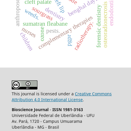
anthroposophy
benghal dayflower
cleft lip
endodontics
cleft palate
osteoradionecrosis
forensic dentistry
sourgrass
dentistry
weeds.
complementary therapies
radiotherapy.
sumatran fleabane
nurses
ozone
pests.
children
pgpr
This journal is licensed under a
Creative Commons
Attribution 4.0 International License
.
Bioscience Journal
-
ISSN 1981-3163
Universidade Federal de Uberlândia - UFU
Av.
Pará, 1720 - Campus Umuarama
Uberlândia - MG - Brasil