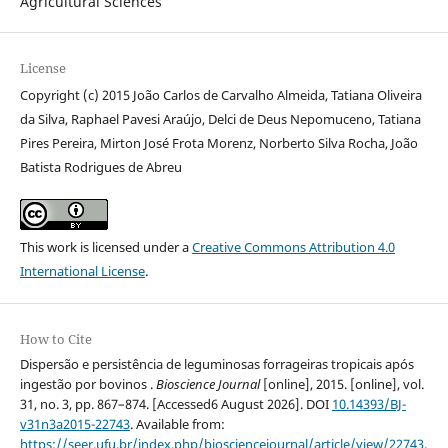
Agricultural Sciences
License
Copyright (c) 2015 João Carlos de Carvalho Almeida, Tatiana Oliveira
da Silva, Raphael Pavesi Araújo, Delci de Deus Nepomuceno, Tatiana
Pires Pereira, Mirton José Frota Morenz, Norberto Silva Rocha, João
Batista Rodrigues de Abreu
This work is licensed under a
Creative Commons Attribution 4.0
International License
.
How to Cite
Dispersão e persistência de leguminosas forrageiras tropicais após
ingestão por bovinos .
Bioscience Journal
[online], 2015. [online], vol.
31, no. 3, pp. 867–874. [Accessed6 August 2026]. DOI
10.14393/BJ-
v31n3a2015-22743
. Available from:
https://seer.ufu.br/index.php/biosciencejournal/article/view/22743
.