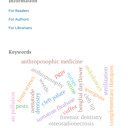
Information
For Readers
For Authors
For Librarians
Keywords
anthroposophic medicine
endodontics
complementary therapies
anthroposophy
sterilization.
benghal dayflower
pgpr
nurses
bone screws
weeds.
ozone
sourgrass
cleft palate
nematode
air pollution
cleft lip
dentistry
sumatran fleabane
pests.
coffea
forensic dentistry
osteoradionecrosis