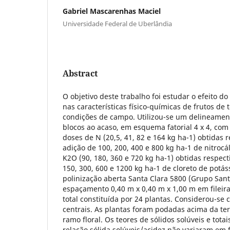
Gabriel Mascarenhas Maciel
Universidade Federal de Uberlândia
Abstract
O objetivo deste trabalho foi estudar o efeito do
nas características físico-químicas de frutos de
condições de campo. Utilizou-se um delineame
blocos ao acaso, em esquema fatorial 4 x 4, com
doses de N (20,5, 41, 82 e 164 kg ha-1) obtidas
adição de 100, 200, 400 e 800 kg ha-1 de nitrocá
K2O (90, 180, 360 e 720 kg ha-1) obtidas respec
150, 300, 600 e 1200 kg ha-1 de cloreto de potáss
polinização aberta Santa Clara 5800 (Grupo Santa
espaçamento 0,40 m x 0,40 m x 1,00 m em fileir
total constituída por 24 plantas. Considerou-se 
centrais. As plantas foram podadas acima da ter
ramo floral. Os teores de sólidos solúveis e totais
relação sólida solúveis/acidez não variaram em