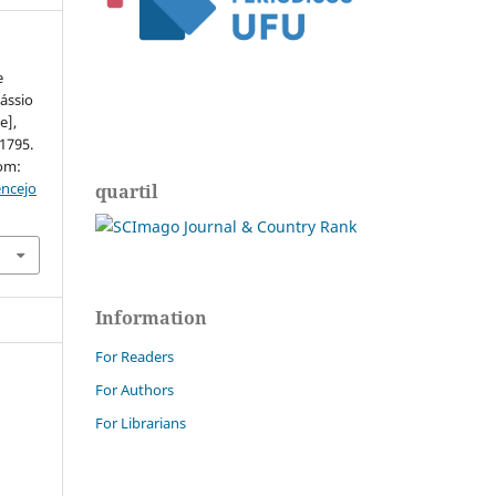
e
ássio
e],
–1795.
rom:
encejo
quartil
Information
For Readers
For Authors
For Librarians