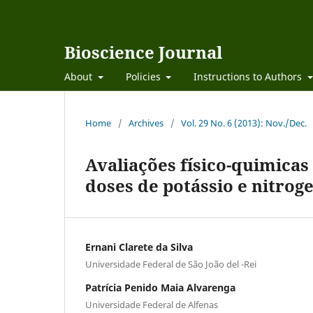
Bioscience Journal
About
Policies
Instructions to Authors
Home
/
Archives
/
Vol. 29 No. 6 (2013): Nov./Dec.
Avaliações físico-quimicas
doses de potássio e nitrog
Ernani Clarete da Silva
Universidade Federal de São João del -Rei
Patrícia Penido Maia Alvarenga
Universidade Federal de Alfenas