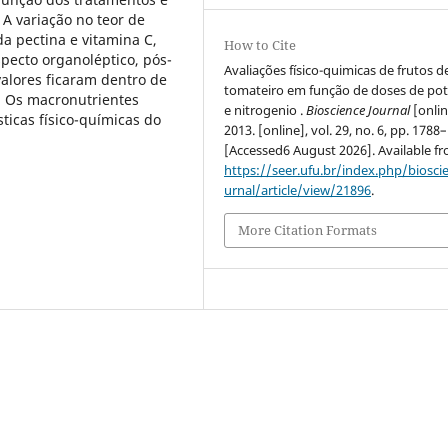
A variação no teor de
da pectina e vitamina C,
How to Cite
specto organoléptico, pós-
Avaliações físico-quimicas de frutos d
valores ficaram dentro de
tomateiro em função de doses de pot
. Os macronutrientes
e nitrogenio .
Bioscience Journal
[onlin
sticas físico-químicas do
2013. [online], vol. 29, no. 6, pp. 1788
[Accessed6 August 2026]. Available f
https://seer.ufu.br/index.php/biosci
urnal/article/view/21896
.
More Citation Formats