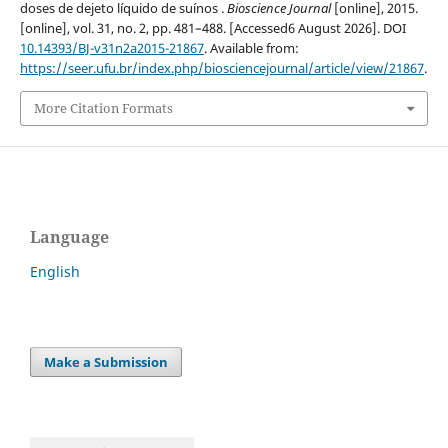
doses de dejeto líquido de suínos .
Bioscience Journal
[online], 2015.
[online], vol. 31, no. 2, pp. 481–488. [Accessed6 August 2026]. DOI
10.14393/BJ-v31n2a2015-21867
. Available from:
https://seer.ufu.br/index.php/biosciencejournal/article/view/21867
.
More Citation Formats
Language
English
Make a Submission