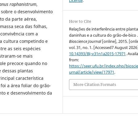
License
.
anus
raphanistrum
,
) sobre o desenvolvimento
o da parte aérea,
How to Cite
e massa seca das folhas,
Relações de interferência entre plant
 convivência com a
daninhas e a cultura do grão-de-bico 
a cultura competindo e
Bioscience Journal
[online], 2015. [onli
vol. 31, no. 1. [Accessed7 August 2026
tre as seis espécies
10.14393/BJ-v31n1a2015-17971
. Avail
straram-se mais
from:
role precoce quando no
https://seer.ufu.br/index.php/biosci
e dessas plantas
urnal/article/view/17971
.
incipal característica
More Citation Formats
oi a área foliar do grão-
ento e desenvolvimento da