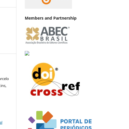
Members and Partnership
rcelo
ins,
al