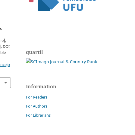
as
.
ne],
]. DOI
quartil
able
encejo
Information
For Readers
For Authors
For Librarians