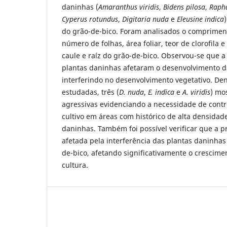
daninhas (
Amaranthus
viridis
,
Bidens
pilosa
,
Raph
Cyperus
rotundus
,
Digitaria
nuda
e
Eleusine
indica
do grão-de-bico. Foram analisados o compriment
número de folhas, área foliar, teor de clorofila 
caule e raíz do grão-de-bico. Observou-se que a
plantas daninhas afetaram o desenvolvimento d
interferindo no desenvolvimento vegetativo. Den
estudadas, três (
D. nuda
,
E. indica
e
A. viridis
) mo
agressivas evidenciando a necessidade de cont
cultivo em áreas com histórico de alta densidad
daninhas. Também foi possível verificar que a pr
afetada pela interferência das plantas daninhas f
de-bico, afetando significativamente o crescim
cultura.