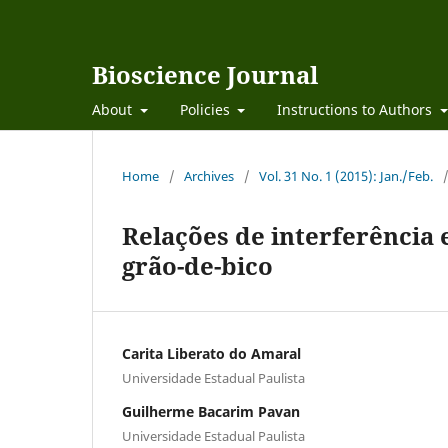
Bioscience Journal
About
Policies
Instructions to Authors
Home
/
Archives
/
Vol. 31 No. 1 (2015): Jan./Feb.
Relações de interferência 
grão-de-bico
Carita Liberato do Amaral
Universidade Estadual Paulista
Guilherme Bacarim Pavan
Universidade Estadual Paulista