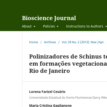
Bioscience Journal
About
Policies
Instructions to Authors
Home
/
Archives
/
Vol. 29 No. 2 (2013): Mar./Apr.
Polinizadores de Schinus t
em formações vegetacionai
Rio de Janeiro
Lorena Farizel Cesário
Universidade Estadual do Norte Fluminense Darcy Ribe
Maria Cristina Gaglianone