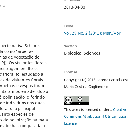
iro
2013-04-30
Issue
Vol. 29 No. 2 (2013): Mar./Apr.
spécie nativa Schinus
Section
da como "aroeira-
Biological Sciences
mias de vegetação de
J). Os visitantes florais
mostragem em flores
License
rafloral foi estudado a
s de visitantes florais
Copyright (c) 2013 Lorena Farizel Cesá
 Abelhas e vespas foram
Maria Cristina Gaglianone
sentaram pólen aderido ao
 polinização, diferindo
de indivíduos nas duas
era foi o principal
This work is licensed under a
Creative
uanto espécies de
Commons Attribution 4.0 Internation
es de polinização na mata
License
.
 de abelhas comparada a