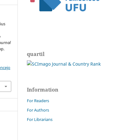
ius
o
ournal
pp.
quartil
encejo
Information
For Readers
For Authors
For Librarians