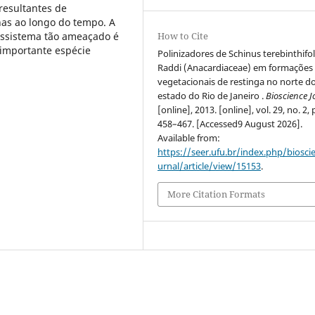
resultantes de
as ao longo do tempo. A
ossistema tão ameaçado é
How to Cite
 importante espécie
Polinizadores de Schinus terebinthifol
Raddi (Anacardiaceae) em formações
vegetacionais de restinga no norte d
estado do Rio de Janeiro .
Bioscience J
[online], 2013. [online], vol. 29, no. 2, 
458–467. [Accessed9 August 2026].
Available from:
https://seer.ufu.br/index.php/biosci
urnal/article/view/15153
.
More Citation Formats