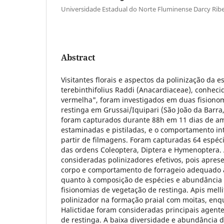
Universidade Estadual do Norte Fluminense Darcy Ribe
Abstract
Visitantes florais e aspectos da polinização da e
terebinthifolius Raddi (Anacardiaceae), conheci
vermelha", foram investigados em duas fisiono
restinga em Grussai/Iquipari (São João da Barra, R
foram capturados durante 88h em 11 dias de a
estaminadas e pistiladas, e o comportamento int
partir de filmagens. Foram capturadas 64 espécie
das ordens Coleoptera, Diptera e Hymenoptera.
consideradas polinizadores efetivos, pois apre
corpo e comportamento de forrageio adequado à
quanto à composição de espécies e abundância 
fisionomias de vegetação de restinga. Apis mellif
polinizador na formação praial com moitas, enq
Halictidae foram consideradas principais agent
de restinga. A baixa diversidade e abundância