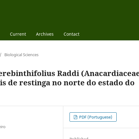
Current
Archives
Contact
/
Biological Sciences
erebinthifolius Raddi (Anacardiacea
s de restinga no norte do estado do
PDF (Portuguese)
iro
Published