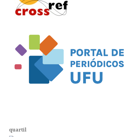
quartil