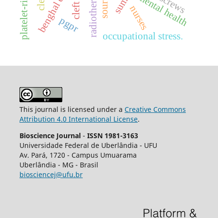
platelet-rich fibrin
radiotherapy.
cleft lip
mental health
nurses
pgpr
occupational stress.
This journal is licensed under a
Creative Commons
Attribution 4.0 International License
.
Bioscience Journal
-
ISSN 1981-3163
Universidade Federal de Uberlândia - UFU
Av.
Pará, 1720 - Campus Umuarama
Uberlândia - MG - Brasil
biosciencej@ufu.br