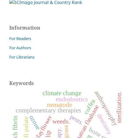
Information
For Readers
For Authors
For Librarians
Keywords
anthroposophy
climate change
sterilization.
endodontics
coffea
nematode
sumatran fleabane
complementary therapies
dentistry
pests.
benghal dayflower
ozone
cleft palate
weeds.
sourgrass
bone screws