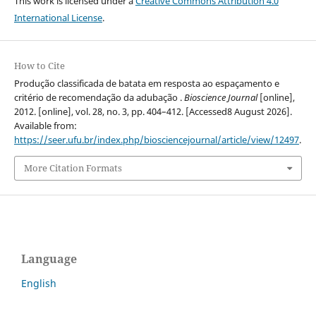
This work is licensed under a
Creative Commons Attribution 4.0
International License
.
How to Cite
Produção classificada de batata em resposta ao espaçamento e
critério de recomendação da adubação .
Bioscience Journal
[online],
2012. [online], vol. 28, no. 3, pp. 404–412. [Accessed8 August 2026].
Available from:
https://seer.ufu.br/index.php/biosciencejournal/article/view/12497
.
More Citation Formats
Language
English