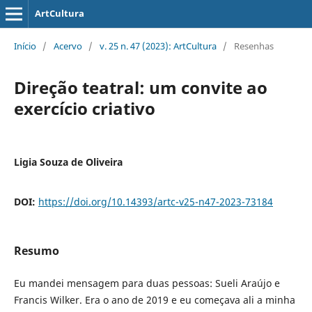
ArtCultura
Início
/
Acervo
/
v. 25 n. 47 (2023): ArtCultura
/
Resenhas
Direção teatral: um convite ao
exercício criativo
Ligia Souza de Oliveira
DOI:
https://doi.org/10.14393/artc-v25-n47-2023-73184
Resumo
Eu mandei mensagem para duas pessoas: Sueli Araújo e
Francis Wilker. Era o ano de 2019 e eu começava ali a minha